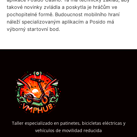
takové novinky zvládla a poskytla je hráčům ve
pochopitelné formě. Budoucnost mobilního hraní
náleží specializovaným aplikacím a Posido má
výborný startovní bod.
Taller especializado en patinetes, bicicletas eléctricas y
vehículos de movilidad reducida