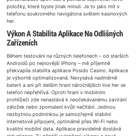
položky, které byste jinak minuli. Je to jako mít v
telefonu soukromého navigátora světem kasinových
her.
Výkon A Stabilita Aplikace Na Odlišných
Zařízeních
Během testování na různých telefonech – od starších
Androidů po nejnovější iPhony – mě příjemně
překvapila stabilita aplikace Posido Casino. Aplikace
je výborně optimalizovaná. Nevysává nadměrně
baterii a ani při delším hraní náročnějších live her se
telefon nepřehřívá. Oproti hraní v mobilním
prohlížeči zde nenastává k neočekávanému zavírání
záložek nebo zpomalení kvůli načítání. Jedinou
nezbytnou podmínkou je samozřejmě stabilní
internetové připojení, optimálně přes Wi-Fi nebo
kvalitní mobilní data. Aplikace pravidelně dostává
aktualizace. Ty přináší vylepšení výkonu a nové