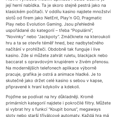
její herní nabídka. Ta je skoro stejně pestrá jako na
klasickém počítači. V oddílu kasino najdete množství
slotů od firem jako NetEnt, Play’n GO, Pragmatic
Play nebo Evolution Gaming. Jsou přehledně
uspořádané do kategorií – třeba “Populární”,
“Novinky” nebo “Jackpoty”. Zmáčknete na kteroukoli
hru a ta se otevře téměř hned, bez nadbytečného
načítání v prohlížeči. Obdobně tak funguje i live
kasino. Zde si můžete zahrát ruletu, blackjack nebo
baccarat s opravdovým krupiérem v živém přenosu.
Na modernějších telefonech aplikace výborně
pracuje, grafika je ostrá a animace hladké. Je to
skutečně jako držet celé kasino s sebou v kapse,
připravené k hraní kdykoliv a kdekoli.
Pojďme se podívat na hry důkladněji. Kromě
primárních kategorií najdete i pokročilé filtry. Můžete
si vybrat hry s funkcí “Koupit bonus”, megaways
sloty nebo starší tříválcové automaty. Každá hra má