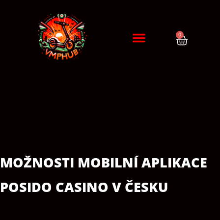
0
DIAGNÓSTICO / CITA
ERRORES DE PATINETES
MOŽNOSTI MOBILNÍ APLIKACE
POSIDO CASINO V ČESKU