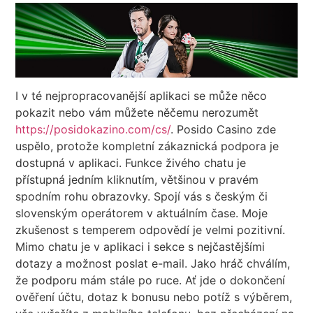
I v té nejpropracovanější aplikaci se může něco
pokazit nebo vám můžete něčemu nerozumět
https://posidokazino.com/cs/
. Posido Casino zde
uspělo, protože kompletní zákaznická podpora je
dostupná v aplikaci. Funkce živého chatu je
přístupná jedním kliknutím, většinou v pravém
spodním rohu obrazovky. Spojí vás s českým či
slovenským operátorem v aktuálním čase. Moje
zkušenost s temperem odpovědí je velmi pozitivní.
Mimo chatu je v aplikaci i sekce s nejčastějšími
dotazy a možnost poslat e-mail. Jako hráč chválím,
že podporu mám stále po ruce. Ať jde o dokončení
ověření účtu, dotaz k bonusu nebo potíž s výběrem,