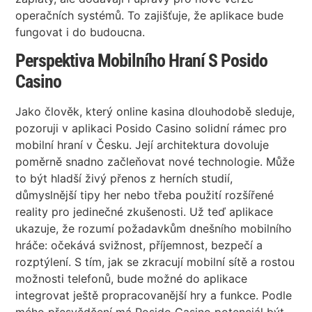
operačních systémů. To zajišťuje, že aplikace bude
fungovat i do budoucna.
Perspektiva Mobilního Hraní S Posido
Casino
Jako člověk, který online kasina dlouhodobě sleduje,
pozoruji v aplikaci Posido Casino solidní rámec pro
mobilní hraní v Česku. Její architektura dovoluje
poměrně snadno začleňovat nové technologie. Může
to být hladší živý přenos z herních studií,
důmyslnější tipy her nebo třeba použití rozšířené
reality pro jedinečné zkušenosti. Už teď aplikace
ukazuje, že rozumí požadavkům dnešního mobilního
hráče: očekává svižnost, příjemnost, bezpečí a
rozptýlení. S tím, jak se zkracují mobilní sítě a rostou
možnosti telefonů, bude možné do aplikace
integrovat ještě propracovanější hry a funkce. Podle