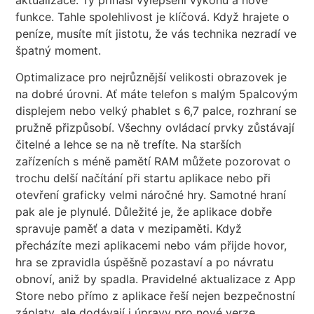
funkce. Tahle spolehlivost je klíčová. Když hrajete o
peníze, musíte mít jistotu, že vás technika nezradí ve
špatný moment.
Optimalizace pro nejrůznější velikosti obrazovek je
na dobré úrovni. Ať máte telefon s malým 5palcovým
displejem nebo velký phablet s 6,7 palce, rozhraní se
pružně přizpůsobí. Všechny ovládací prvky zůstávají
čitelné a lehce se na ně trefíte. Na starších
zařízeních s méně pamětí RAM můžete pozorovat o
trochu delší načítání při startu aplikace nebo při
otevření graficky velmi náročné hry. Samotné hraní
pak ale je plynulé. Důležité je, že aplikace dobře
spravuje paměť a data v mezipaměti. Když
přecházíte mezi aplikacemi nebo vám přijde hovor,
hra se zpravidla úspěšně pozastaví a po návratu
obnoví, aniž by spadla. Pravidelné aktualizace z App
Store nebo přímo z aplikace řeší nejen bezpečnostní
záplaty, ale dodávají i úpravy pro nové verze