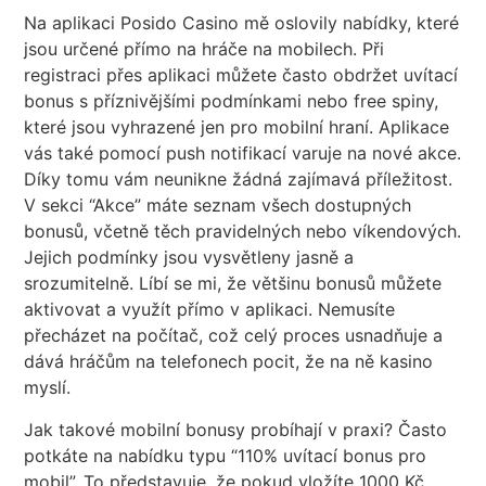
Na aplikaci Posido Casino mě oslovily nabídky, které
jsou určené přímo na hráče na mobilech. Při
registraci přes aplikaci můžete často obdržet uvítací
bonus s příznivějšími podmínkami nebo free spiny,
které jsou vyhrazené jen pro mobilní hraní. Aplikace
vás také pomocí push notifikací varuje na nové akce.
Díky tomu vám neunikne žádná zajímavá příležitost.
V sekci “Akce” máte seznam všech dostupných
bonusů, včetně těch pravidelných nebo víkendových.
Jejich podmínky jsou vysvětleny jasně a
srozumitelně. Líbí se mi, že většinu bonusů můžete
aktivovat a využít přímo v aplikaci. Nemusíte
přecházet na počítač, což celý proces usnadňuje a
dává hráčům na telefonech pocit, že na ně kasino
myslí.
Jak takové mobilní bonusy probíhají v praxi? Často
potkáte na nabídku typu “110% uvítací bonus pro
mobil”. To představuje, že pokud vložíte 1000 Kč,