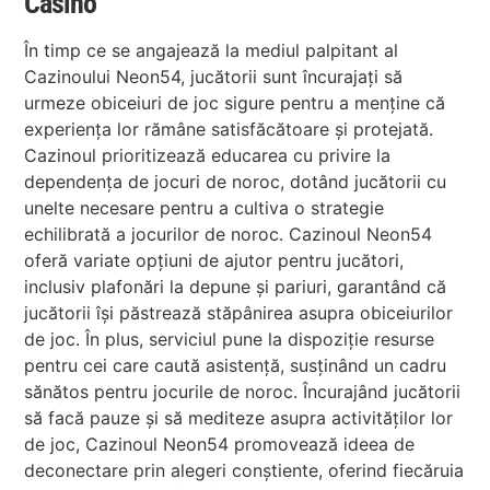
Casino
În timp ce se angajează la mediul palpitant al
Cazinoului Neon54, jucătorii sunt încurajați să
urmeze obiceiuri de joc sigure pentru a menține că
experiența lor rămâne satisfăcătoare și protejată.
Cazinoul prioritizează educarea cu privire la
dependența de jocuri de noroc, dotând jucătorii cu
unelte necesare pentru a cultiva o strategie
echilibrată a jocurilor de noroc. Cazinoul Neon54
oferă variate opțiuni de ajutor pentru jucători,
inclusiv plafonări la depune și pariuri, garantând că
jucătorii își păstrează stăpânirea asupra obiceiurilor
de joc. În plus, serviciul pune la dispoziție resurse
pentru cei care caută asistență, susținând un cadru
sănătos pentru jocurile de noroc. Încurajând jucătorii
să facă pauze și să mediteze asupra activităților lor
de joc, Cazinoul Neon54 promovează ideea de
deconectare prin alegeri conștiente, oferind fiecăruia