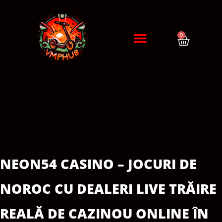
0
DIAGNÓSTICO / CITA
ERRORES DE PATINETES
NEON54 CASINO – JOCURI DE
NOROC CU DEALERI LIVE TRĂIRE
REALĂ DE CAZINOU ONLINE ÎN