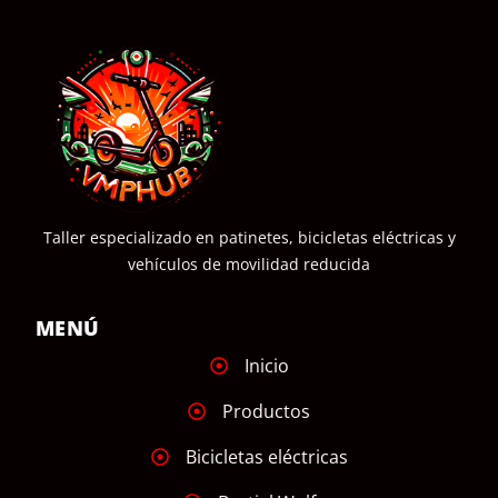
Taller especializado en patinetes, bicicletas eléctricas y
vehículos de movilidad reducida
MENÚ
Inicio
Productos
Bicicletas eléctricas