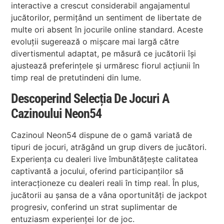
interactive a crescut considerabil angajamentul
jucătorilor, permițând un sentiment de libertate de
multe ori absent în jocurile online standard. Aceste
evoluții sugerează o mișcare mai largă către
divertismentul adaptat, pe măsură ce jucătorii își
ajustează preferințele și urmăresc fiorul acțiunii în
timp real de pretutindeni din lume.
Descoperind Selecția De Jocuri A
Cazinoului Neon54
Cazinoul Neon54 dispune de o gamă variată de
tipuri de jocuri, atrăgând un grup divers de jucători.
Experiența cu dealeri live îmbunătățește calitatea
captivantă a jocului, oferind participanților să
interacționeze cu dealeri reali în timp real. În plus,
jucătorii au șansa de a vâna oportunități de jackpot
progresiv, conferind un strat suplimentar de
entuziasm experienței lor de joc.