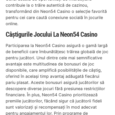
contribuie la o trăire autentică de cazinou,
transformând din Neon54 Casino o selecție favorită
pentru cei care caută conexiune socială în jocurile
online.
Câștigurile Jocului La Neon54 Casino
Participarea la Neon54 Casino asigură o gamă largă
de beneficii care îmbunătățesc trăirea globală de joc
pentru jucători. Unul dintre cele mai semnificative
avantaje este multitudinea de bonusuri de joc
disponibile, care amplifică posibilitățile de câștig,
oferind în același timp avantaj adăugată fiecărui
pariu plasat. Aceste bonusuri asigură jucătorilor să
descopere diverse jocuri fără presiunea restricțiilor
financiare. În plus, Neon54 Casino prioritizează
premiile jucătorilor, făcând sigur că jucătorii fideli
sunt valorizați și recompensați în mod adecvat
pentru angajamentul lor. Prin programe de