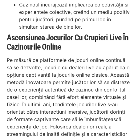
Cazinoul încurajează implicarea colectivității și
experiențele colective, creând un mediu pozitiv
pentru jucători, punând pe primul loc în
simultan starea de bine lor.
Ascensiunea Jocurilor Cu Crupieri Live În
Cazinourile Online
Pe măsură ce platformele de jocuri online continuă
să se dezvolte, jocurile cu dealeri live au apărut ca o
opțiune captivantă la jocurile online clasice. Această
metodă inovatoare permite jucătorilor să se distreze
de o experiență autentică de cazinou din confortul
casei lor, combinând fără efort elemente virtuale și
fizice. În ultimii ani, tendințele jocurilor live s-au
orientat către interacțiuni imersive, jucătorii dorinți
de formate captivante care să le îmbunătățească
experiența de joc. Folosirea dealerilor reali, a
streamingului de înaltă definiție și a caracteristicilor