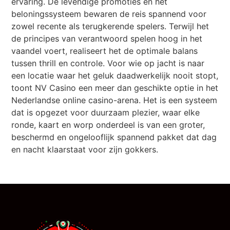
ervaring. De levendige promoties en het
beloningssysteem bewaren de reis spannend voor
zowel recente als terugkerende spelers. Terwijl het
de principes van verantwoord spelen hoog in het
vaandel voert, realiseert het de optimale balans
tussen thrill en controle. Voor wie op jacht is naar
een locatie waar het geluk daadwerkelijk nooit stopt,
toont NV Casino een meer dan geschikte optie in het
Nederlandse online casino-arena. Het is een systeem
dat is opgezet voor duurzaam plezier, waar elke
ronde, kaart en worp onderdeel is van een groter,
beschermd en ongelooflijk spannend pakket dat dag
en nacht klaarstaat voor zijn gokkers.