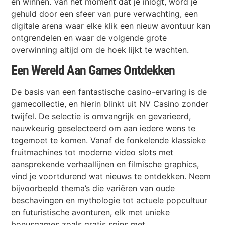
en winnen. Van het moment dat je inlogt, word je
gehuld door een sfeer van pure verwachting, een
digitale arena waar elke klik een nieuw avontuur kan
ontgrendelen en waar de volgende grote
overwinning altijd om de hoek lijkt te wachten.
Een Wereld Aan Games Ontdekken
De basis van een fantastische casino-ervaring is de
gamecollectie, en hierin blinkt uit NV Casino zonder
twijfel. De selectie is omvangrijk en gevarieerd,
nauwkeurig geselecteerd om aan iedere wens te
tegemoet te komen. Vanaf de fonkelende klassieke
fruitmachines tot moderne video slots met
aansprekende verhaallijnen en filmische graphics,
vind je voortdurend wat nieuws te ontdekken. Neem
bijvoorbeeld thema’s die variëren van oude
beschavingen en mythologie tot actuele popcultuur
en futuristische avonturen, elk met unieke
bonusgames zoals gratis spins met