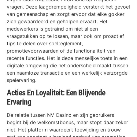
vragen. Deze laagdrempeligheid versterkt het gevoel
van gemeenschap en zorgt ervoor dat elke gokker
zich gewaardeerd en geholpen ervaart. Het
medewerkers is getraind om niet alleen
vraagstukken op te lossen, maar ook om proactief
tips te delen over spelreglement,
promotievoorwaarden of de functionaliteit van
recente functies. Het is deze menselijke toets in een
digitale omgeving die het onderscheid maakt tussen
een naamloze transactie en een werkelijk verzorgde
spelervaring.
Acties En Loyaliteit: Een Blijvende
Ervaring
De relatie tussen NV Casino en zijn gebruikers
begint bij de welkomstbonus, maar stopt daar zeker
niet. Het platform waardeert toewijding en trouw