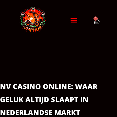
0
DIAGNÓSTICO / CITA
ERRORES DE PATINETES
NV CASINO ONLINE: WAAR
GELUK ALTIJD SLAAPT IN
NEDERLANDSE MARKT