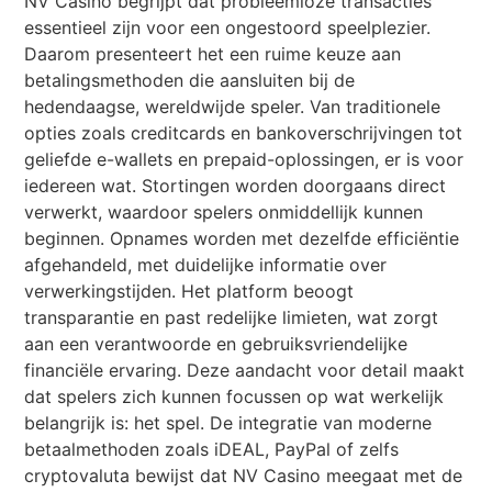
NV Casino begrijpt dat probleemloze transacties
essentieel zijn voor een ongestoord speelplezier.
Daarom presenteert het een ruime keuze aan
betalingsmethoden die aansluiten bij de
hedendaagse, wereldwijde speler. Van traditionele
opties zoals creditcards en bankoverschrijvingen tot
geliefde e-wallets en prepaid-oplossingen, er is voor
iedereen wat. Stortingen worden doorgaans direct
verwerkt, waardoor spelers onmiddellijk kunnen
beginnen. Opnames worden met dezelfde efficiëntie
afgehandeld, met duidelijke informatie over
verwerkingstijden. Het platform beoogt
transparantie en past redelijke limieten, wat zorgt
aan een verantwoorde en gebruiksvriendelijke
financiële ervaring. Deze aandacht voor detail maakt
dat spelers zich kunnen focussen op wat werkelijk
belangrijk is: het spel. De integratie van moderne
betaalmethoden zoals iDEAL, PayPal of zelfs
cryptovaluta bewijst dat NV Casino meegaat met de