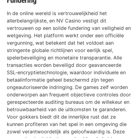
In de online wereld is vertrouwelijkheid het
allerbelangrijkste, en NV Casino vestigt dit
vertrouwen op een solide fundering van veiligheid en
wetgeving. Het platform werkt onder een officiële
vergunning, wat betekent dat het voldoet aan
stringente globale richtlijnen voor eerlijk spel,
spelerbeveiliging en monetaire transparantie. Alle
transacties worden beveiligd door geavanceerde
SSL-encryptietechnologie, waardoor individuele en
betaalinformatie geheel beschermd zijn tegen
ongeautoriseerde indringing. De games zelf worden
onderworpen aan frequent objectieve controles door
gerespecteerde auditing bureaus om de willekeur en
betrouwbaarheid van de uitkomsten te garanderen.
Voor gokkers biedt dit de innerlijke rust dat ze
kunnen profiteren van het spel in een omgeving die
zowel verantwoordelijk als geloofwaardig is. Deze