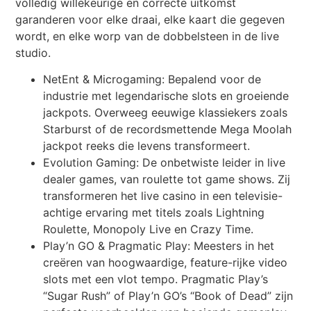
volledig willekeurige en correcte uitkomst
garanderen voor elke draai, elke kaart die gegeven
wordt, en elke worp van de dobbelsteen in de live
studio.
NetEnt & Microgaming: Bepalend voor de
industrie met legendarische slots en groeiende
jackpots. Overweeg eeuwige klassiekers zoals
Starburst of de recordsmettende Mega Moolah
jackpot reeks die levens transformeert.
Evolution Gaming: De onbetwiste leider in live
dealer games, van roulette tot game shows. Zij
transformeren het live casino in een televisie-
achtige ervaring met titels zoals Lightning
Roulette, Monopoly Live en Crazy Time.
Play’n GO & Pragmatic Play: Meesters in het
creëren van hoogwaardige, feature-rijke video
slots met een vlot tempo. Pragmatic Play’s
“Sugar Rush” of Play’n GO’s “Book of Dead” zijn