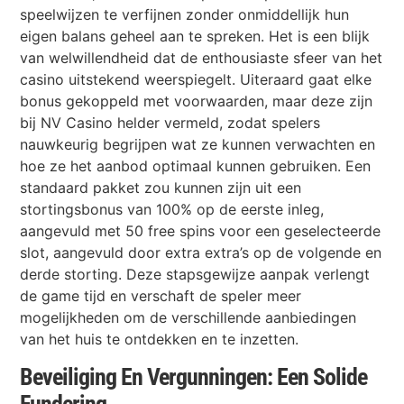
speelwijzen te verfijnen zonder onmiddellijk hun
eigen balans geheel aan te spreken. Het is een blijk
van welwillendheid dat de enthousiaste sfeer van het
casino uitstekend weerspiegelt. Uiteraard gaat elke
bonus gekoppeld met voorwaarden, maar deze zijn
bij NV Casino helder vermeld, zodat spelers
nauwkeurig begrijpen wat ze kunnen verwachten en
hoe ze het aanbod optimaal kunnen gebruiken. Een
standaard pakket zou kunnen zijn uit een
stortingsbonus van 100% op de eerste inleg,
aangevuld met 50 free spins voor een geselecteerde
slot, aangevuld door extra extra’s op de volgende en
derde storting. Deze stapsgewijze aanpak verlengt
de game tijd en verschaft de speler meer
mogelijkheden om de verschillende aanbiedingen
van het huis te ontdekken en te inzetten.
Beveiliging En Vergunningen: Een Solide
Fundering