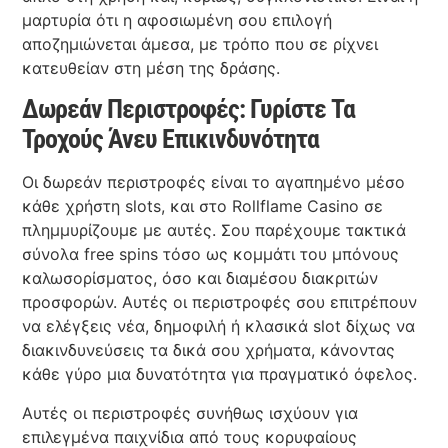
μαρτυρία ότι η αφοσιωμένη σου επιλογή
αποζημιώνεται άμεσα, με τρόπο που σε ρίχνει
κατευθείαν στη μέση της δράσης.
Δωρεάν Περιστροφές: Γυρίστε Τα
Τροχούς Άνευ Επικινδυνότητα
Οι δωρεάν περιστροφές είναι το αγαπημένο μέσο
κάθε χρήστη slots, και στο Rollflame Casino σε
πλημμυρίζουμε με αυτές. Σου παρέχουμε τακτικά
σύνολα free spins τόσο ως κομμάτι του μπόνους
καλωσορίσματος, όσο και διαμέσου διακριτών
προσφορών. Αυτές οι περιστροφές σου επιτρέπουν
να ελέγξεις νέα, δημοφιλή ή κλασικά slot δίχως να
διακινδυνεύσεις τα δικά σου χρήματα, κάνοντας
κάθε γύρο μια δυνατότητα για πραγματικό όφελος.
Αυτές οι περιστροφές συνήθως ισχύουν για
επιλεγμένα παιχνίδια από τους κορυφαίους