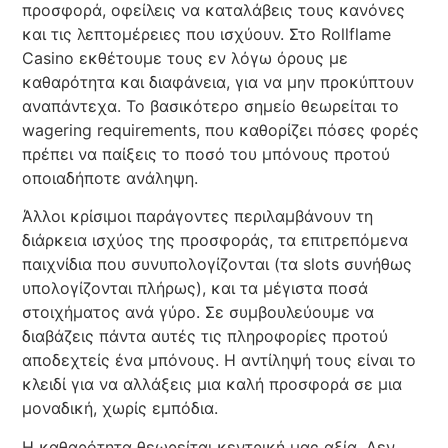
προσφορά, οφείλεις να καταλάβεις τους κανόνες
και τις λεπτομέρειες που ισχύουν. Στο Rollflame
Casino εκθέτουμε τους εν λόγω όρους με
καθαρότητα και διαφάνεια, για να μην προκύπτουν
αναπάντεχα. Το βασικότερο σημείο θεωρείται το
wagering requirements, που καθορίζει πόσες φορές
πρέπει να παίξεις το ποσό του μπόνους προτού
οποιαδήποτε ανάληψη.
Άλλοι κρίσιμοι παράγοντες περιλαμβάνουν τη
διάρκεια ισχύος της προσφοράς, τα επιτρεπόμενα
παιχνίδια που συνυπολογίζονται (τα slots συνήθως
υπολογίζονται πλήρως), και τα μέγιστα ποσά
στοιχήματος ανά γύρο. Σε συμβουλεύουμε να
διαβάζεις πάντα αυτές τις πληροφορίες προτού
αποδεχτείς ένα μπόνους. Η αντίληψή τους είναι το
κλειδί για να αλλάξεις μια καλή προσφορά σε μια
μοναδική, χωρίς εμπόδια.
Η καθαρότητα θεωρείται κεντρική μας αξία. Δεν