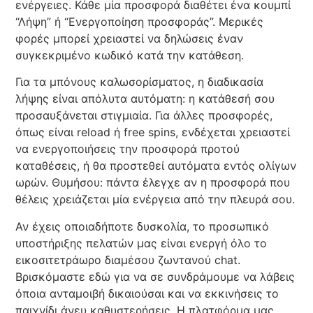
ενέργειες. Κάθε μία προσφορά διαθέτει ένα κουμπί
“Λήψη” ή “Ενεργοποίηση προσφοράς”. Μερικές
φορές μπορεί χρειαστεί να δηλώσεις έναν
συγκεκριμένο κωδικό κατά την κατάθεση.
Για τα μπόνους καλωσορίσματος, η διαδικασία
λήψης είναι απόλυτα αυτόματη: η κατάθεσή σου
προσαυξάνεται στιγμιαία. Για άλλες προσφορές,
όπως είναι reload ή free spins, ενδέχεται χρειαστεί
να ενεργοποιήσεις την προσφορά προτού
καταθέσεις, ή θα προστεθεί αυτόματα εντός ολίγων
ωρών. Θυμήσου: πάντα έλεγχε αν η προσφορά που
θέλεις χρειάζεται μία ενέργεια από την πλευρά σου.
Αν έχεις οποιαδήποτε δυσκολία, το προσωπικό
υποστήριξης πελατών μας είναι ενεργή όλο το
εικοσιτετράωρο διαμέσου ζωντανού chat.
Βρισκόμαστε εδώ για να σε συνδράμουμε να λάβεις
όποια ανταμοιβή δικαιούσαι και να εκκινήσεις το
παιχνίδι άνευ καθυστερήσεις. Η πλατφόρμα μας