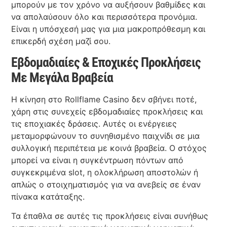
μπορούν με τον χρόνο να αυξήσουν βαθμίδες και
να απολαύσουν όλο και περισσότερα προνόμια.
Είναι η υπόσχεσή μας για μια μακροπρόθεσμη και
επικερδή σχέση μαζί σου.
Εβδομαδιαίες & Εποχικές Προκλήσεις
Με Μεγάλα Βραβεία
Η κίνηση στο Rollflame Casino δεν σβήνει ποτέ,
χάρη στις συνεχείς εβδομαδιαίες προκλήσεις και
τις εποχιακές δράσεις. Αυτές οι ενέργειες
μεταμορφώνουν το συνηθισμένο παιχνίδι σε μια
συλλογική περιπέτεια με κοινά βραβεία. Ο στόχος
μπορεί να είναι η συγκέντρωση πόντων από
συγκεκριμένα slot, η ολοκλήρωση αποστολών ή
απλώς ο στοιχηματισμός για να ανεβείς σε έναν
πίνακα κατάταξης.
Τα έπαθλα σε αυτές τις προκλήσεις είναι συνήθως