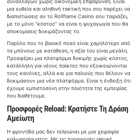
συναλλαγών χωρίς οικονομική επιβάρυνση. Είναι
μια ευθεία και αληθινή τακτική που σου παρέχει να
διαπιστώσεις αν το Rollflame Casino σου ταιριάζει,
με το μόνο “κόστος” να είναι η ψυχαγωγία που θα
αποκομίσεις δοκιμάζοντας το.
Παρόλο που το βασικό ποσό είναι χαμηλότερο από
τα μπόνους με κατάθεση, η αξία του είναι μεγάλη.
Προσφέρει μια πλατφόρμα δοκιμής χωρίς κόστος,
κατάλληλη για νέους παίκτες που εξοικειώνονται
τους κανόνες, αλλά και για παλιούς που θέλουν να
δοκιμάσουν μια νέα πλατφόρμα. Είναι η ένδειξη ότι
έχουμε εμπιστοσύνη στην ποιότητα της εμπειρίας
που διαθέτουμε.
Προσφορές Reload: Κρατήστε Τη Δράση
Αμείωτη
Η φροντίδα μας δεν τελειώνει με μια χειραψία
καλωσορίσματος. Με τις προσφορές reload,