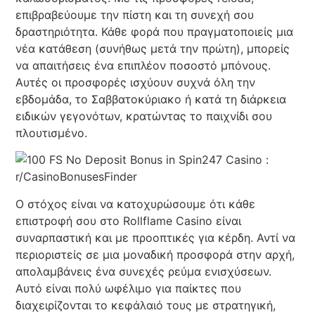
επιβραβεύουμε την πίστη και τη συνεχή σου
δραστηριότητα. Κάθε φορά που πραγματοποιείς μια
νέα κατάθεση (συνήθως μετά την πρώτη), μπορείς
να απαιτήσεις ένα επιπλέον ποσοστό μπόνους.
Αυτές οι προσφορές ισχύουν συχνά όλη την
εβδομάδα, το Σαββατοκύριακο ή κατά τη διάρκεια
ειδικών γεγονότων, κρατώντας το παιχνίδι σου
πλουτισμένο.
Ο στόχος είναι να κατοχυρώσουμε ότι κάθε
επιστροφή σου στο Rollflame Casino είναι
συναρπαστική και με προοπτικές για κέρδη. Αντί να
περιοριστείς σε μια μοναδική προσφορά στην αρχή,
απολαμβάνεις ένα συνεχές ρεύμα ενισχύσεων.
Αυτό είναι πολύ ωφέλιμο για παίκτες που
διαχειρίζονται το κεφάλαιό τους με στρατηγική,