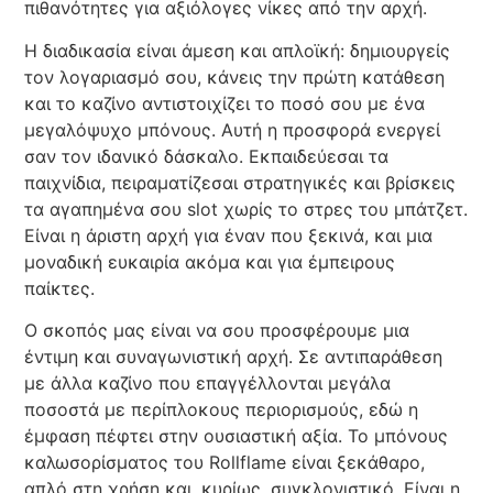
πιθανότητες για αξιόλογες νίκες από την αρχή.
Η διαδικασία είναι άμεση και απλοϊκή: δημιουργείς
τον λογαριασμό σου, κάνεις την πρώτη κατάθεση
και το καζίνο αντιστοιχίζει το ποσό σου με ένα
μεγαλόψυχο μπόνους. Αυτή η προσφορά ενεργεί
σαν τον ιδανικό δάσκαλο. Εκπαιδεύεσαι τα
παιχνίδια, πειραματίζεσαι στρατηγικές και βρίσκεις
τα αγαπημένα σου slot χωρίς το στρες του μπάτζετ.
Είναι η άριστη αρχή για έναν που ξεκινά, και μια
μοναδική ευκαιρία ακόμα και για έμπειρους
παίκτες.
Ο σκοπός μας είναι να σου προσφέρουμε μια
έντιμη και συναγωνιστική αρχή. Σε αντιπαράθεση
με άλλα καζίνο που επαγγέλλονται μεγάλα
ποσοστά με περίπλοκους περιορισμούς, εδώ η
έμφαση πέφτει στην ουσιαστική αξία. Το μπόνους
καλωσορίσματος του Rollflame είναι ξεκάθαρο,
απλό στη χρήση και, κυρίως, συγκλονιστικό. Είναι η