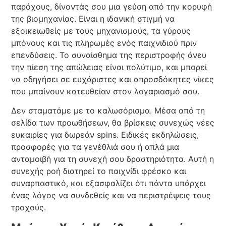
παρόχους, δίνοντάς σου μια γεύση από την κορυφή
της βιομηχανίας. Είναι η ιδανική στιγμή να
εξοικειωθείς με τους μηχανισμούς, τα γύρους
μπόνους και τις πληρωμές ενός παιχνιδιού πριν
επενδύσεις. Το συναίσθημα της περιστροφής άνευ
την πίεση της απώλειας είναι πολύτιμο, και μπορεί
να οδηγήσει σε ευχάριστες και απροσδόκητες νίκες
που μπαίνουν κατευθείαν στον λογαριασμό σου.
Δεν σταματάμε με το καλωσόρισμα. Μέσα από τη
σελίδα των προωθήσεων, θα βρίσκεις συνεχώς νέες
ευκαιρίες για δωρεάν spins. Ειδικές εκδηλώσεις,
προσφορές για τα γενέθλιά σου ή απλά μια
ανταμοιβή για τη συνεχή σου δραστηριότητα. Αυτή η
συνεχής ροή διατηρεί το παιχνίδι φρέσκο και
συναρπαστικό, και εξασφαλίζει ότι πάντα υπάρχει
ένας λόγος να συνδεθείς και να περιστρέψεις τους
τροχούς.