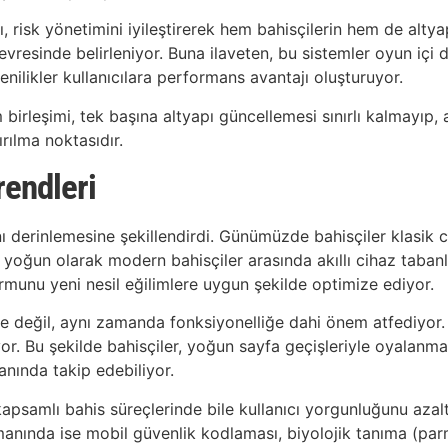
risk yönetimini iyileştirerek hem bahisçilerin hem de altyap
evresinde belirleniyor. Buna ilaveten, bu sistemler oyun içi 
enilikler kullanıcılara performans avantajı oluşturuyor.
m birleşimi, tek başına altyapı güncellemesi sınırlı kalmayıp
rılma noktasıdır.
rendleri
nı derinlemesine şekillendirdi. Günümüzde bahisçiler klasik
ı, yoğun olarak modern bahisçiler arasında akıllı cihaz taban
formunu yeni nesil eğilimlere uygun şekilde optimize ediyor.
e değil, aynı zamanda fonksiyonelliğe dahi önem atfediyor.
or. Bu şekilde bahisçiler, yoğun sayfa geçişleriyle oyalanma
anında takip edebiliyor.
kapsamlı bahis süreçlerinde bile kullanıcı yorgunluğunu azal
manında ise mobil güvenlik kodlaması, biyolojik tanıma (par