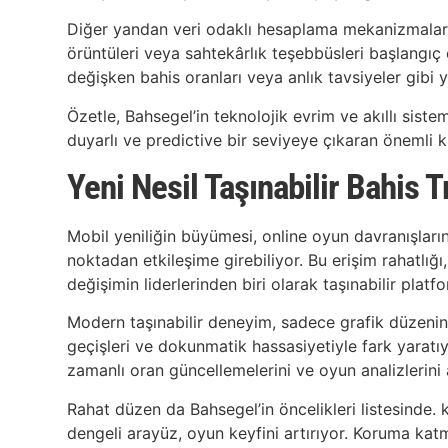
Diğer yandan veri odaklı hesaplama mekanizmaları, 
örüntüleri veya sahtekârlık teşebbüsleri başlangıç 
değişken bahis oranları veya anlık tavsiyeler gibi y
Özetle, Bahsegel’in teknolojik evrim ve akıllı siste
duyarlı ve predictive bir seviyeye çıkaran önemli kı
Yeni Nesil Taşınabilir Bahis T
Mobil yeniliğin büyümesi, online oyun davranışları
noktadan etkileşime girebiliyor. Bu erişim rahatlığ
değişimin liderlerinden biri olarak taşınabilir plat
Modern taşınabilir deneyim, sadece grafik düzenin
geçişleri ve dokunmatik hassasiyetiyle fark yaratıy
zamanlı oran güncellemelerini ve oyun analizlerini 
Rahat düzen da Bahsegel’in öncelikleri listesinde. 
dengeli arayüz, oyun keyfini artırıyor. Koruma kat