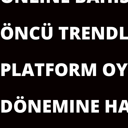
ÖNCÜ TRENDL
PLATFORM OY
DÖNEMINE HA