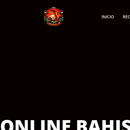
INICIO
RE
ONLINE BAHI