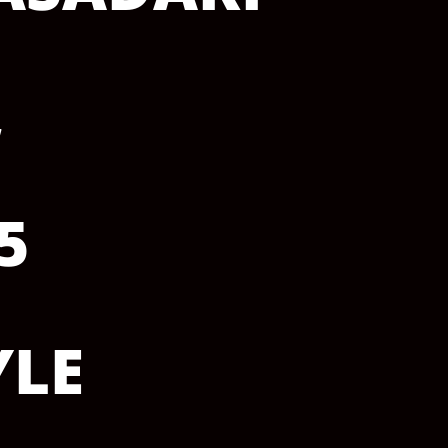
,
5
YLE