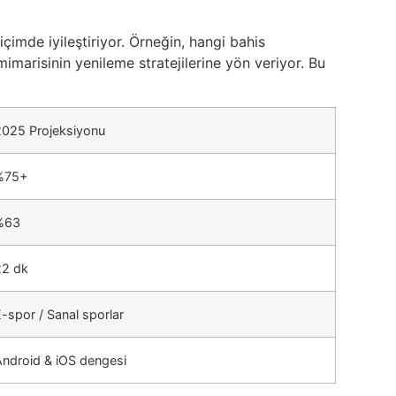
biçimde iyileştiriyor. Örneğin, hangi bahis
imarisinin yenileme stratejilerine yön veriyor. Bu
2025 Projeksiyonu
%75+
%63
22 dk
-spor / Sanal sporlar
Android & iOS dengesi