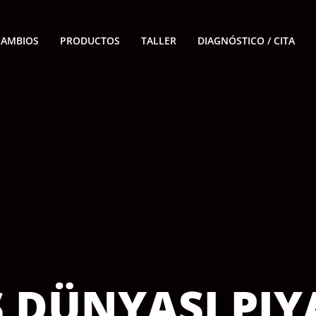
CAMBIOS
PRODUCTOS
TALLER
DIAGNÓSTICO / CITA
S DÜNYASI PI