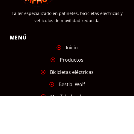
Taller especializado en patinetes, bicicletas eléctricas y
vehículos de movilidad reducida
MENÚ
Inicio
Productos
Bicicletas eléctricas
Bestial Wolf
Movilidad reducida
Recambios
Taller
Diagnóstico / cita