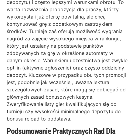
depozytu) i często lepszymi warunkami obrotu. To
warta rozważenia propozycja dla graczy, którzy
wykorzystali już ofertę powitalną, ale chcą
kontynuować grę z dodatkowym zastrzykiem
środków. Turnieje zaś oferują możliwość wygrania
nagród za zajęcie wysokiego miejsca w rankingu,
który jest ustalany na podstawie punktów
zdobywanych za grę w określone automaty w
danym okresie. Warunkiem uczestnictwa jest zwykle
opt-in (aktywne zgłoszenie) oraz często oddzielny
depozyt. Kluczowe w przypadku obu tych promocji
jest, podobnie jak wcześniej, uważna lektura
szczegółowych zasad, które mogą się odbiegać od
głównych zasad bonusowych kasyna.
Zweryfikowanie listy gier kwalifikujących się do
turnieju czy wysokości minimalnego depozytu do
bonusu reload to podstawa.
Podsumowanie Praktycznych Rad Dla