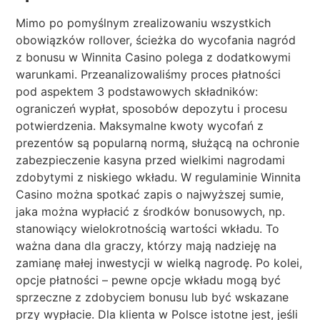
Mimo po pomyślnym zrealizowaniu wszystkich
obowiązków rollover, ścieżka do wycofania nagród
z bonusu w Winnita Casino polega z dodatkowymi
warunkami. Przeanalizowaliśmy proces płatności
pod aspektem 3 podstawowych składników:
ograniczeń wypłat, sposobów depozytu i procesu
potwierdzenia. Maksymalne kwoty wycofań z
prezentów są popularną normą, służącą na ochronie
zabezpieczenie kasyna przed wielkimi nagrodami
zdobytymi z niskiego wkładu. W regulaminie Winnita
Casino można spotkać zapis o najwyższej sumie,
jaka można wypłacić z środków bonusowych, np.
stanowiący wielokrotnością wartości wkładu. To
ważna dana dla graczy, którzy mają nadzieję na
zamianę małej inwestycji w wielką nagrodę. Po kolei,
opcje płatności – pewne opcje wkładu mogą być
sprzeczne z zdobyciem bonusu lub być wskazane
przy wypłacie. Dla klienta w Polsce istotne jest, jeśli