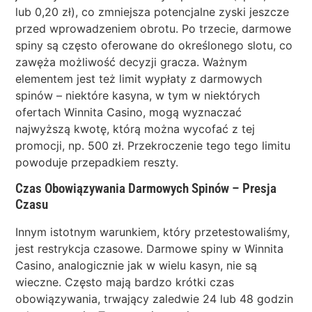
lub 0,20 zł), co zmniejsza potencjalne zyski jeszcze
przed wprowadzeniem obrotu. Po trzecie, darmowe
spiny są często oferowane do określonego slotu, co
zawęża możliwość decyzji gracza. Ważnym
elementem jest też limit wypłaty z darmowych
spinów – niektóre kasyna, w tym w niektórych
ofertach Winnita Casino, mogą wyznaczać
najwyższą kwotę, którą można wycofać z tej
promocji, np. 500 zł. Przekroczenie tego tego limitu
powoduje przepadkiem reszty.
Czas Obowiązywania Darmowych Spinów – Presja
Czasu
Innym istotnym warunkiem, który przetestowaliśmy,
jest restrykcja czasowe. Darmowe spiny w Winnita
Casino, analogicznie jak w wielu kasyn, nie są
wieczne. Często mają bardzo krótki czas
obowiązywania, trwający zaledwie 24 lub 48 godzin