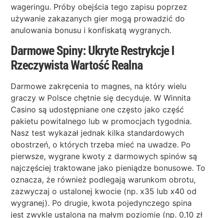
wageringu. Próby obejścia tego zapisu poprzez
używanie zakazanych gier mogą prowadzić do
anulowania bonusu i konfiskatą wygranych.
Darmowe Spiny: Ukryte Restrykcje I
Rzeczywista Wartość Realna
Darmowe zakręcenia to magnes, na który wielu
graczy w Polsce chętnie się decyduje. W Winnita
Casino są udostępniane one często jako część
pakietu powitalnego lub w promocjach tygodnia.
Nasz test wykazał jednak kilka standardowych
obostrzeń, o których trzeba mieć na uwadze. Po
pierwsze, wygrane kwoty z darmowych spinów są
najczęściej traktowane jako pieniądze bonusowe. To
oznacza, że również podlegają warunkom obrotu,
zazwyczaj o ustalonej kwocie (np. x35 lub x40 od
wygranej). Po drugie, kwota pojedynczego spina
jest zwykle ustalona na małym poziomie (np. 0,10 zł