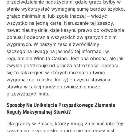
przeciwdziałanie nadużyciom, gdzie gracz byłby w
stanie wykorzystać wymaganą sumę bardzo szybko,
grając minimalnie, lub zgoła inaczej – włożyć
wszystko na jedną kartę. Naruszenie tej zasady,
nawet nieumyślnie, daje kasynu prawo do odwołania
bonusu i odebrania wszystkich związanych z nim
wygranych. W naszym teście zwróciliśmy
szczególną uwagę na jasność tej informacji w
regulaminie Winnita Casino. Jest ona obecna, ale jak
zwykle potrzebuje od gracza ostrożności. Odnosi
się to także gier, w których można podwoić
wygraną (np. ruletka, karty) – często stawiana
stawka w takiej rundzie również nie może
przewyższyć limitu.
Sposoby Na Uniknięcie Przypadkowego Złamania
Reguły Maksymalnej Stawki?
Dla graczy w Polsce, którzy mogą zmieniać interfejs
kasyna na język polski, ogarnięcie tej reguły jest