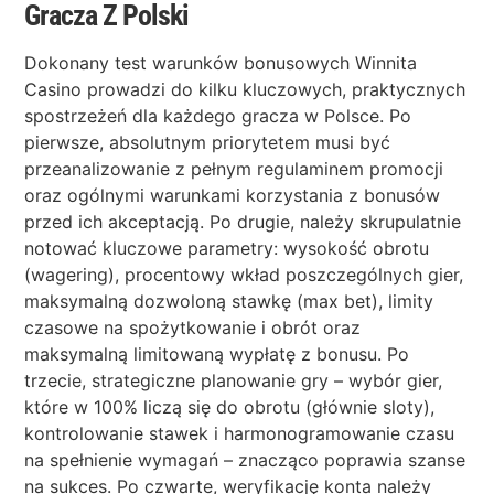
Gracza Z Polski
Dokonany test warunków bonusowych Winnita
Casino prowadzi do kilku kluczowych, praktycznych
spostrzeżeń dla każdego gracza w Polsce. Po
pierwsze, absolutnym priorytetem musi być
przeanalizowanie z pełnym regulaminem promocji
oraz ogólnymi warunkami korzystania z bonusów
przed ich akceptacją. Po drugie, należy skrupulatnie
notować kluczowe parametry: wysokość obrotu
(wagering), procentowy wkład poszczególnych gier,
maksymalną dozwoloną stawkę (max bet), limity
czasowe na spożytkowanie i obrót oraz
maksymalną limitowaną wypłatę z bonusu. Po
trzecie, strategiczne planowanie gry – wybór gier,
które w 100% liczą się do obrotu (głównie sloty),
kontrolowanie stawek i harmonogramowanie czasu
na spełnienie wymagań – znacząco poprawia szanse
na sukces. Po czwarte, weryfikację konta należy