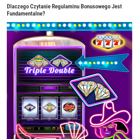
Dlaczego Czytanie Regulaminu Bonusowego Jest
Fundamentalne?