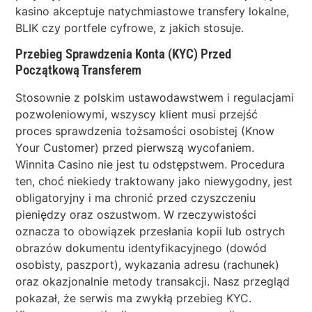
kasino akceptuje natychmiastowe transfery lokalne,
BLIK czy portfele cyfrowe, z jakich stosuje.
Przebieg Sprawdzenia Konta (KYC) Przed
Początkową Transferem
Stosownie z polskim ustawodawstwem i regulacjami
pozwoleniowymi, wszyscy klient musi przejść
proces sprawdzenia tożsamości osobistej (Know
Your Customer) przed pierwszą wycofaniem.
Winnita Casino nie jest tu odstępstwem. Procedura
ten, choć niekiedy traktowany jako niewygodny, jest
obligatoryjny i ma chronić przed czyszczeniu
pieniędzy oraz oszustwom. W rzeczywistości
oznacza to obowiązek przesłania kopii lub ostrych
obrazów dokumentu identyfikacyjnego (dowód
osobisty, paszport), wykazania adresu (rachunek)
oraz okazjonalnie metody transakcji. Nasz przegląd
pokazał, że serwis ma zwykłą przebieg KYC.