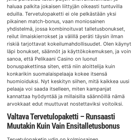
haluaa palkita jokaisen liittyjän oikeasti tuntuvilla
eduilla. Tervetulopaketti ei ole pelkästään yksi
pikainen match-bonus, vaan moniosainen
yhdistelmä, jossa kombinoituvat talletusbonukset,
reilut ilmaiskierrokset ja välillä peräti täysin ilman
riskiä tarjottavat kokeilumahdollisuudet. Olen käynyt
läpi bonukset, säännöt ja käyttökokemuksen, ja voin
sanoa, että Pelikaani Casino on luonut
bonuspakettinsa siten, että niin aloittelija kuin
konkarikin suomalaispelaaja kokee itsensä
huomioiduksi. Nyt keskityn siihen, mitä kaikkea uusi
pelaaja voi saada itselleen, miten kampanjat
kannattaa hyödyntää ja millaisilla säännöillä nämä
arvokkaat edut muuttuvat nostettaviksi voitoiksi.
Valtava Tervetulopaketti – Runsaasti
Muutakin Kuin Vain Ensitalletusbonus
Tervetulopaketin ydin on kolmiosainen