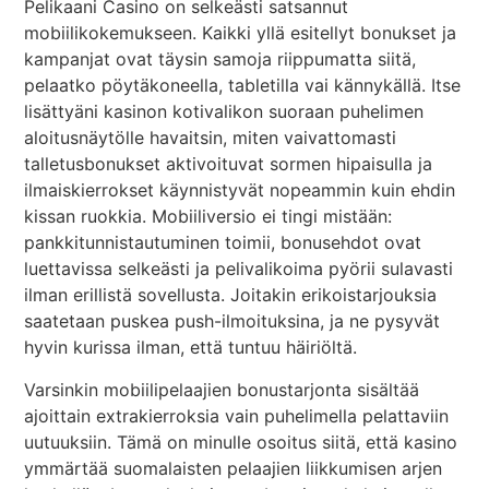
Pelikaani Casino on selkeästi satsannut
mobiilikokemukseen. Kaikki yllä esitellyt bonukset ja
kampanjat ovat täysin samoja riippumatta siitä,
pelaatko pöytäkoneella, tabletilla vai kännykällä. Itse
lisättyäni kasinon kotivalikon suoraan puhelimen
aloitusnäytölle havaitsin, miten vaivattomasti
talletusbonukset aktivoituvat sormen hipaisulla ja
ilmaiskierrokset käynnistyvät nopeammin kuin ehdin
kissan ruokkia. Mobiiliversio ei tingi mistään:
pankkitunnistautuminen toimii, bonusehdot ovat
luettavissa selkeästi ja pelivalikoima pyörii sulavasti
ilman erillistä sovellusta. Joitakin erikoistarjouksia
saatetaan puskea push-ilmoituksina, ja ne pysyvät
hyvin kurissa ilman, että tuntuu häiriöltä.
Varsinkin mobiilipelaajien bonustarjonta sisältää
ajoittain extrakierroksia vain puhelimella pelattaviin
uutuuksiin. Tämä on minulle osoitus siitä, että kasino
ymmärtää suomalaisten pelaajien liikkumisen arjen