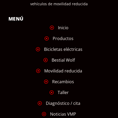
vehículos de movilidad reducida
MENÚ
Inicio
Productos
Bicicletas eléctricas
Bestial Wolf
Movilidad reducida
Recambios
Taller
Diagnóstico / cita
Noticias VMP