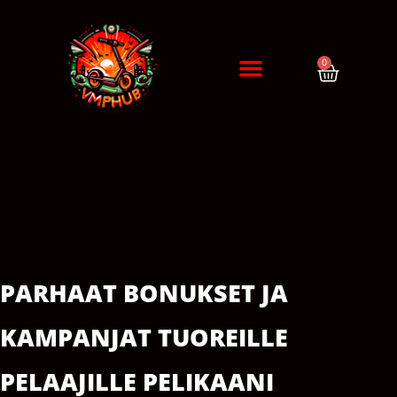
0
DIAGNÓSTICO / CITA
ERRORES DE PATINETES
PARHAAT BONUKSET JA
KAMPANJAT TUOREILLE
PELAAJILLE PELIKAANI