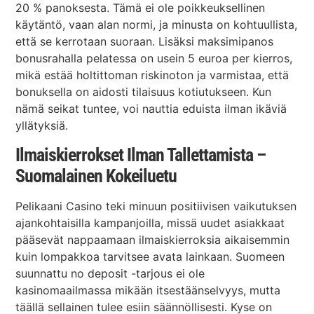
20 % panoksesta. Tämä ei ole poikkeuksellinen
käytäntö, vaan alan normi, ja minusta on kohtuullista,
että se kerrotaan suoraan. Lisäksi maksimipanos
bonusrahalla pelatessa on usein 5 euroa per kierros,
mikä estää holtittoman riskinoton ja varmistaa, että
bonuksella on aidosti tilaisuus kotiutukseen. Kun
nämä seikat tuntee, voi nauttia eduista ilman ikäviä
yllätyksiä.
Ilmaiskierrokset Ilman Tallettamista –
Suomalainen Kokeiluetu
Pelikaani Casino teki minuun positiivisen vaikutuksen
ajankohtaisilla kampanjoilla, missä uudet asiakkaat
pääsevät nappaamaan ilmaiskierroksia aikaisemmin
kuin lompakkoa tarvitsee avata lainkaan. Suomeen
suunnattu no deposit -tarjous ei ole
kasinomaailmassa mikään itsestäänselvyys, mutta
täällä sellainen tulee esiin säännöllisesti. Kyse on