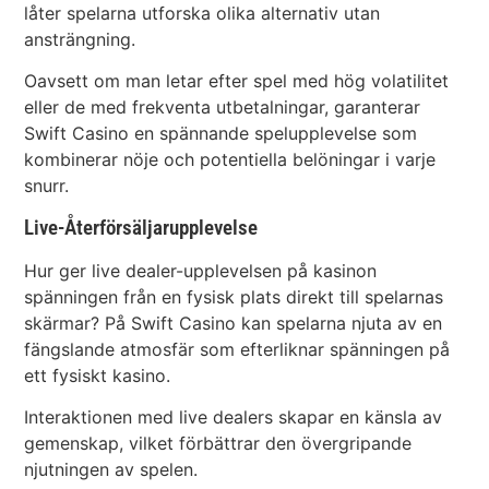
låter spelarna utforska olika alternativ utan
ansträngning.
Oavsett om man letar efter spel med hög volatilitet
eller de med frekventa utbetalningar, garanterar
Swift Casino en spännande spelupplevelse som
kombinerar nöje och potentiella belöningar i varje
snurr.
Live-Återförsäljarupplevelse
Hur ger live dealer-upplevelsen på kasinon
spänningen från en fysisk plats direkt till spelarnas
skärmar? På Swift Casino kan spelarna njuta av en
fängslande atmosfär som efterliknar spänningen på
ett fysiskt kasino.
Interaktionen med live dealers skapar en känsla av
gemenskap, vilket förbättrar den övergripande
njutningen av spelen.