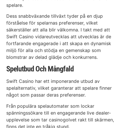
spelare.
Dess snabbväxande tillväxt tyder på en djup
förståelse för spelarnas preferenser, vilket
säkerställer att alla blir välkomna. I takt med att
Swift Casino vidareutvecklas att utvecklas är de
fortfarande engagerade i att skapa en dynamisk
miljö för alla och stödja en gemenskap som
blomstrar av delad glädje och konkurrens.
Spelutbud Och Mångfald
Swift Casino har ett imponerande utbud av
spelalternativ, vilket garanterar att spelare finner
något som passar deras preferenser.
Från populära spelautomater som lockar
spänningssökare till en engagerande live dealer-
upplevelse som tar casinogolvet rakt till skärmen,
finns det inte en tråkig stund.