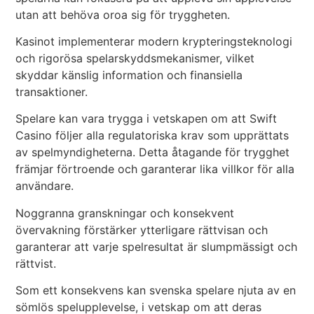
utan att behöva oroa sig för tryggheten.
Kasinot implementerar modern krypteringsteknologi
och rigorösa spelarskyddsmekanismer, vilket
skyddar känslig information och finansiella
transaktioner.
Spelare kan vara trygga i vetskapen om att Swift
Casino följer alla regulatoriska krav som upprättats
av spelmyndigheterna. Detta åtagande för trygghet
främjar förtroende och garanterar lika villkor för alla
användare.
Noggranna granskningar och konsekvent
övervakning förstärker ytterligare rättvisan och
garanterar att varje spelresultat är slumpmässigt och
rättvist.
Som ett konsekvens kan svenska spelare njuta av en
sömlös spelupplevelse, i vetskap om att deras