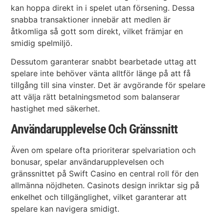
kan hoppa direkt in i spelet utan försening. Dessa
snabba transaktioner innebär att medlen är
åtkomliga så gott som direkt, vilket främjar en
smidig spelmiljö.
Dessutom garanterar snabbt bearbetade uttag att
spelare inte behöver vänta alltför länge på att få
tillgång till sina vinster. Det är avgörande för spelare
att välja rätt betalningsmetod som balanserar
hastighet med säkerhet.
Användarupplevelse Och Gränssnitt
Även om spelare ofta prioriterar spelvariation och
bonusar, spelar användarupplevelsen och
gränssnittet på Swift Casino en central roll för den
allmänna nöjdheten. Casinots design inriktar sig på
enkelhet och tillgänglighet, vilket garanterar att
spelare kan navigera smidigt.