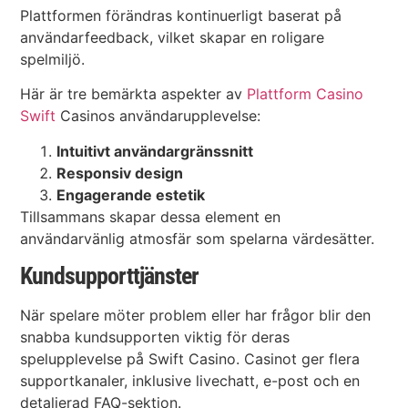
Plattformen förändras kontinuerligt baserat på
användarfeedback, vilket skapar en roligare
spelmiljö.
Här är tre bemärkta aspekter av
Plattform Casino
Swift
Casinos användarupplevelse:
Intuitivt användargränssnitt
Responsiv design
Engagerande estetik
Tillsammans skapar dessa element en
användarvänlig atmosfär som spelarna värdesätter.
Kundsupporttjänster
När spelare möter problem eller har frågor blir den
snabba kundsupporten viktig för deras
spelupplevelse på Swift Casino. Casinot ger flera
supportkanaler, inklusive livechatt, e-post och en
detaljerad FAQ-sektion.