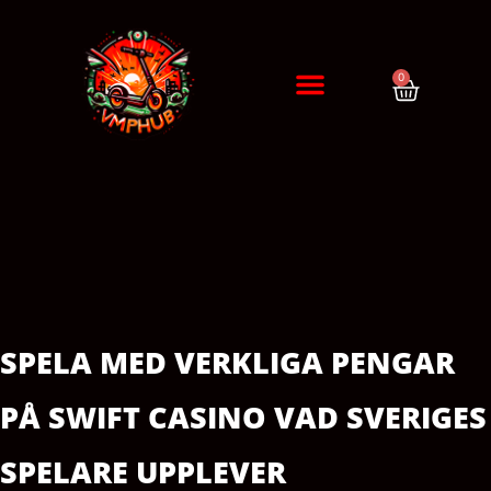
0
DIAGNÓSTICO / CITA
ERRORES DE PATINETES
SPELA MED VERKLIGA PENGAR
PÅ SWIFT CASINO VAD SVERIGES
SPELARE UPPLEVER