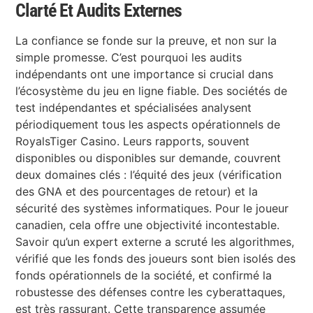
Clarté Et Audits Externes
La confiance se fonde sur la preuve, et non sur la
simple promesse. C’est pourquoi les audits
indépendants ont une importance si crucial dans
l’écosystème du jeu en ligne fiable. Des sociétés de
test indépendantes et spécialisées analysent
périodiquement tous les aspects opérationnels de
RoyalsTiger Casino. Leurs rapports, souvent
disponibles ou disponibles sur demande, couvrent
deux domaines clés : l’équité des jeux (vérification
des GNA et des pourcentages de retour) et la
sécurité des systèmes informatiques. Pour le joueur
canadien, cela offre une objectivité incontestable.
Savoir qu’un expert externe a scruté les algorithmes,
vérifié que les fonds des joueurs sont bien isolés des
fonds opérationnels de la société, et confirmé la
robustesse des défenses contre les cyberattaques,
est très rassurant. Cette transparence assumée