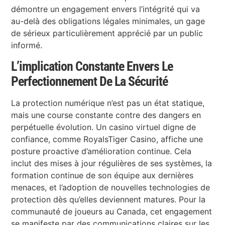
démontre un engagement envers l’intégrité qui va
au-delà des obligations légales minimales, un gage
de sérieux particulièrement apprécié par un public
informé.
L’implication Constante Envers Le
Perfectionnement De La Sécurité
La protection numérique n’est pas un état statique,
mais une course constante contre des dangers en
perpétuelle évolution. Un casino virtuel digne de
confiance, comme RoyalsTiger Casino, affiche une
posture proactive d’amélioration continue. Cela
inclut des mises à jour régulières de ses systèmes, la
formation continue de son équipe aux dernières
menaces, et l’adoption de nouvelles technologies de
protection dès qu’elles deviennent matures. Pour la
communauté de joueurs au Canada, cet engagement
se manifeste par des communications claires sur les