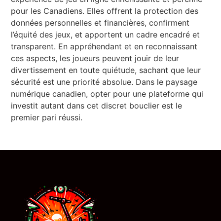
pour les Canadiens. Elles offrent la protection des
données personnelles et financières, confirment
l’équité des jeux, et apportent un cadre encadré et
transparent. En appréhendant et en reconnaissant
ces aspects, les joueurs peuvent jouir de leur
divertissement en toute quiétude, sachant que leur
sécurité est une priorité absolue. Dans le paysage
numérique canadien, opter pour une plateforme qui
investit autant dans cet discret bouclier est le
premier pari réussi.