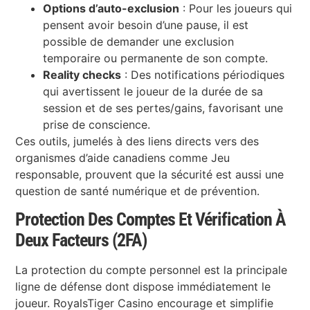
Options d’auto-exclusion
: Pour les joueurs qui
pensent avoir besoin d’une pause, il est
possible de demander une exclusion
temporaire ou permanente de son compte.
Reality checks
: Des notifications périodiques
qui avertissent le joueur de la durée de sa
session et de ses pertes/gains, favorisant une
prise de conscience.
Ces outils, jumelés à des liens directs vers des
organismes d’aide canadiens comme Jeu
responsable, prouvent que la sécurité est aussi une
question de santé numérique et de prévention.
Protection Des Comptes Et Vérification À
Deux Facteurs (2FA)
La protection du compte personnel est la principale
ligne de défense dont dispose immédiatement le
joueur. RoyalsTiger Casino encourage et simplifie