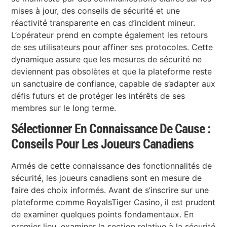
mises à jour, des conseils de sécurité et une
réactivité transparente en cas d’incident mineur.
L’opérateur prend en compte également les retours
de ses utilisateurs pour affiner ses protocoles. Cette
dynamique assure que les mesures de sécurité ne
deviennent pas obsolètes et que la plateforme reste
un sanctuaire de confiance, capable de s’adapter aux
défis futurs et de protéger les intérêts de ses
membres sur le long terme.
Sélectionner En Connaissance De Cause :
Conseils Pour Les Joueurs Canadiens
Armés de cette connaissance des fonctionnalités de
sécurité, les joueurs canadiens sont en mesure de
faire des choix informés. Avant de s’inscrire sur une
plateforme comme RoyalsTiger Casino, il est prudent
de examiner quelques points fondamentaux. En
premier lieu, examiner la section relative à la sécurité