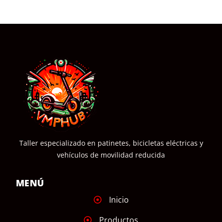
Taller especializado en patinetes, bicicletas eléctricas y
vehículos de movilidad reducida
MENÚ
Inicio
Productos