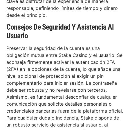
clave es disfrutar de la experiencia de manera
responsable, definiendo límites de tiempo y dinero
desde el principio.
Consejos De Seguridad Y Asistencia Al
Usuario
Preservar la seguridad de la cuenta es una
obligación mutua entre Stake Casino y el usuario. Se
aconseja firmemente activar la autenticación 2FA
(2FA) en la opciones de la cuenta, lo que añade una
nivel adicional de protección al exigir un pin
complementario para iniciar sesión. La contraseña
debe ser robusta y no revelarse con terceros.
Asimismo, es fundamental desconfiar de cualquier
comunicación que solicite detalles personales o
credenciales bancarias fuera de la plataforma oficial.
Para cualquier duda o incidencia, Stake dispone de
un robusto servicio de asistencia al usuario, al