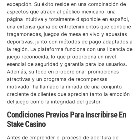
excepción. Su éxito reside en una combinación de
aspectos que atraen al público mexicano: una
página intuitiva y totalmente disponible en español,
una extensa gama de entretenimientos que contiene
tragamonedas, juegos de mesa en vivo y apuestas
deportivas, junto con métodos de pago adaptados a
la región. La plataforma funciona con una licencia de
juego reconocida, lo que proporciona un nivel
esencial de seguridad y garantía para los usuarios.
Además, su foco en proporcionar promociones
atractivas y un programa de recompensas
motivador ha llamado la mirada de una conjunto
creciente de clientes que aprecian tanto la emoción
del juego como la integridad del gestor.
Condiciones Previos Para Inscribirse En
Stake Casino
Antes de emprender el proceso de apertura de