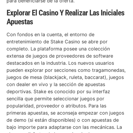
para beneficiarse de la oferta.
Explorar El Casino Y Realizar Las Iniciales
Apuestas
Con fondos en la cuenta, el entorno de
entretenimiento de Stake Casino se abre por
completo. La plataforma posee una colección
extensa de juegos de proveedores de software
destacados en la industria. Los nuevos usuarios
pueden explorar por secciones como tragamonedas,
juegos de mesa (blackjack, ruleta, baccarat), juegos
con dealer en vivo y la sección de apuestas
deportivas. Stake es conocido por su interfaz
sencilla que permite seleccionar juegos por
popularidad, proveedor o atributos. Para las
primeras apuestas, se aconseja empezar con juegos
de demo (si están disponibles) o con apuestas de
bajo importe para adaptarse con las mecánicas. La