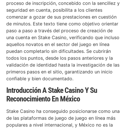
proceso de inscripción, concebido con la sencillez y
seguridad en cuenta, posibilita a los clientes
comenzar a gozar de sus prestaciones en cuestión
de minutos. Este texto tiene como objetivo orientar
paso a paso a través del proceso de creación de
una cuenta en Stake Casino, verificando que incluso
aquellos novatos en el sector del juego en línea
puedan completarlo sin dificultades. Se cubrirán
todos los puntos, desde los pasos anteriores y la
validación de identidad hasta la investigación de las
primeros pasos en el sitio, garantizando un inicio
confiable y bien documentado.
Introducción A Stake Casino Y Su
Reconocimiento En México
Stake Casino ha conseguido posicionarse como una
de las plataformas de juego de juego en línea más
populares a nivel internacional, y México no es la