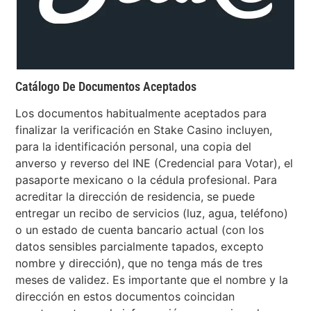
Catálogo De Documentos Aceptados
Los documentos habitualmente aceptados para
finalizar la verificación en Stake Casino incluyen,
para la identificación personal, una copia del
anverso y reverso del INE (Credencial para Votar), el
pasaporte mexicano o la cédula profesional. Para
acreditar la dirección de residencia, se puede
entregar un recibo de servicios (luz, agua, teléfono)
o un estado de cuenta bancario actual (con los
datos sensibles parcialmente tapados, excepto
nombre y dirección), que no tenga más de tres
meses de validez. Es importante que el nombre y la
dirección en estos documentos coincidan