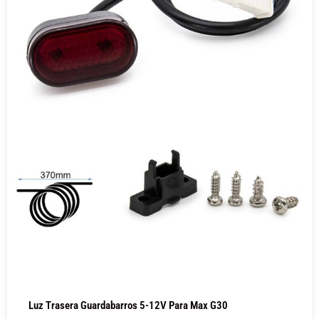
Luz Trasera Guardabarros 5-12V Para Max G30