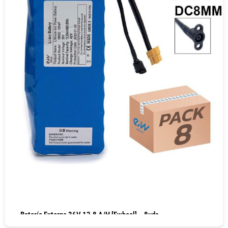
Batería Externa 36V 12.8 A/h [Ewheel] – 8uds