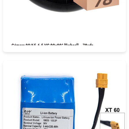
Cámara 90/65-6.5 VC 90×90° [Ewheel] – 78uds
COMPRAR