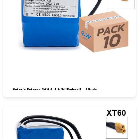
Batería Externa 36V 6.4 A/h [Ewheel] – 10uds
COMPRAR