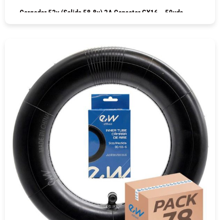
Cargador 52v (salida 58.8v) 2A Conector GX16 – 50uds
COMPRAR