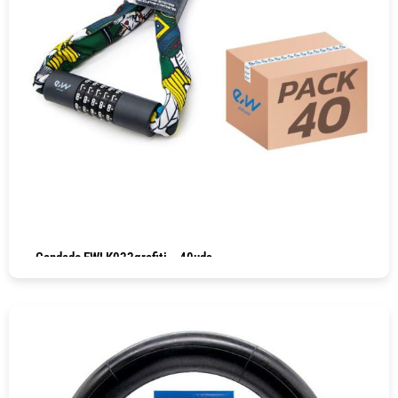
Candado EWLK022grafiti – 40uds
COMPRAR