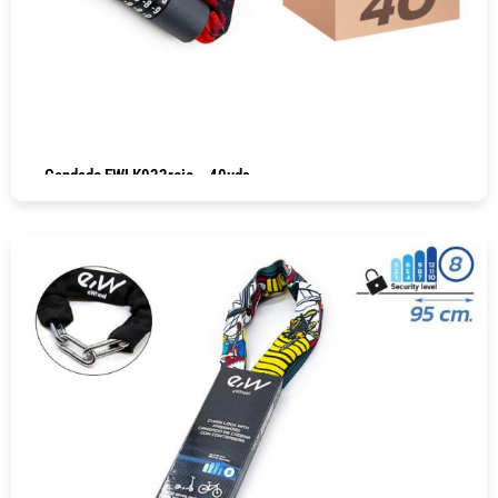
Candado EWLK022rojo – 40uds
COMPRAR