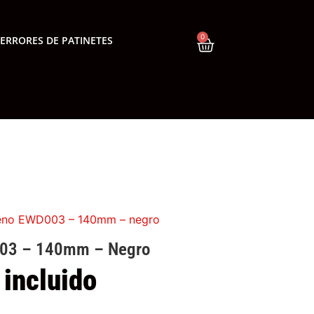
0
ERRORES DE PATINETES
reno EWD003 – 140mm – negro
003 – 140mm – Negro
 incluido