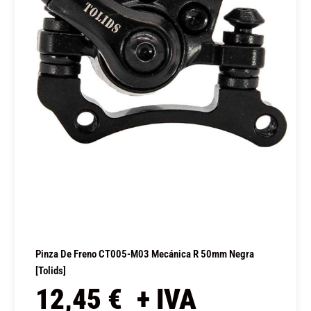
Pinza De Freno CT005-M03 Mecánica R 50mm Negra
[Tolids]
12,45
€
+ IVA