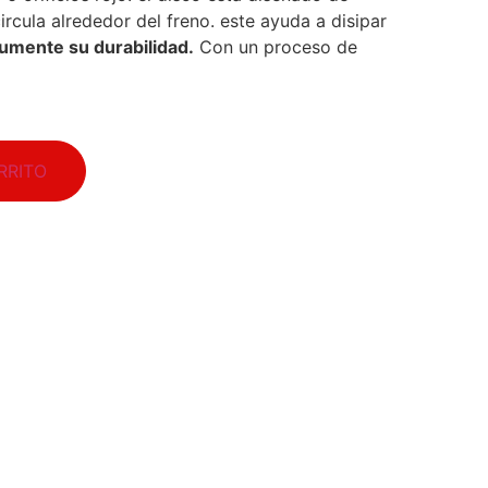
rcula alrededor del freno. este ayuda a disipar
umente su durabilidad.
Con un proceso de
RRITO