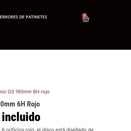
0
ERRORES DE PATINETES
reno G3 160mm 6H rojo
160mm 6H Rojo
 incluido
 orificios rojo. el disco está diseñado de