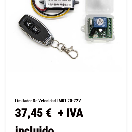
Limitador De Velocidad LMR1 20-72V
37,45
€
+ IVA
incluido