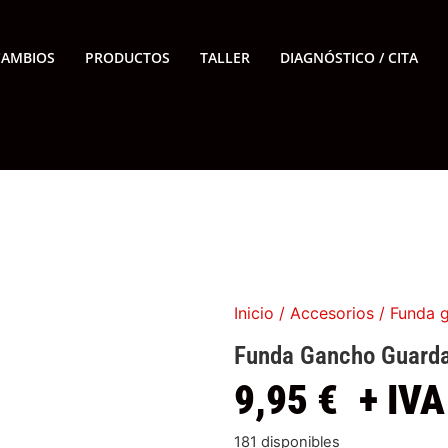
CAMBIOS
PRODUCTOS
TALLER
DIAGNÓSTICO / CITA
Inicio
/
Accesorios
/ Funda g
Funda Gancho Guarda
9,95
€
+ IVA
181 disponibles