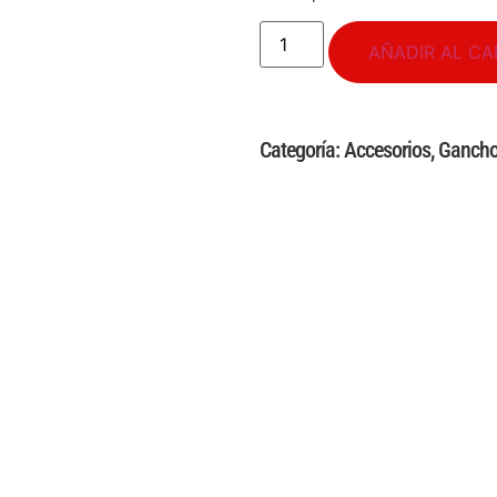
AÑADIR AL CA
Categoría:
Accesorios
,
Ganch