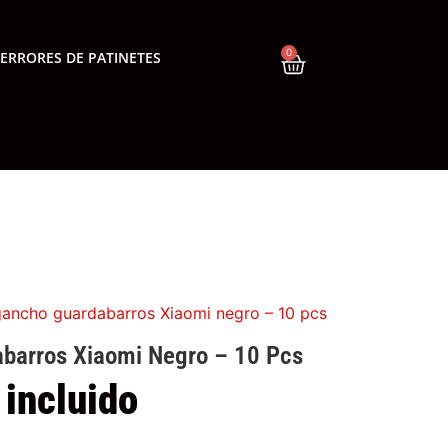
0
ERRORES DE PATINETES
ancho guardabarros Xiaomi negro – 10 pcs
barros Xiaomi Negro – 10 Pcs
 incluido