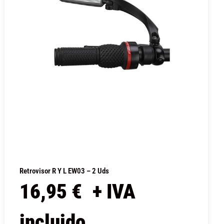
Retrovisor R Y L EW03 – 2 Uds
16,95
€
+ IVA
incluido