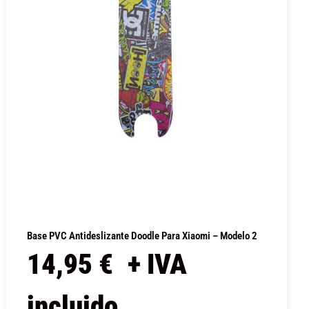
Base PVC Antideslizante Doodle Para Xiaomi – Modelo 2
14,95
€
+ IVA
incluido