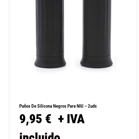
Puños De Silicona Negros Para NIU – 2uds
9,95
€
+ IVA
incluido