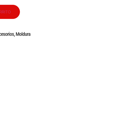
RRITO
cesorios
,
Moldura