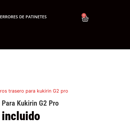
0
ERRORES DE PATINETES
os trasero para kukirin G2 pro
 Para Kukirin G2 Pro
 incluido