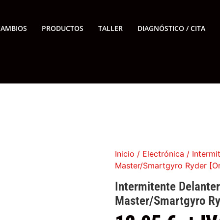
CAMBIOS
PRODUCTOS
TALLER
DIAGNÓSTICO / CITA
Inicio
/
Electrónica
/ Intermi
Master/Smartgyro Ryder [Or
Intermitente Delanter
Master/Smartgyro Ryd