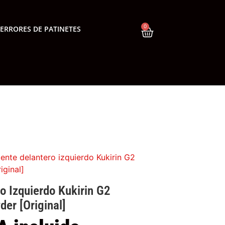
0
ERRORES DE PATINETES
tente delantero izquierdo Kukirin G2
iginal]
o Izquierdo Kukirin G2
er [Original]