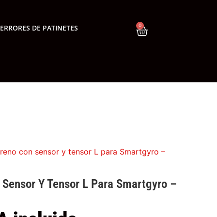
0
ERRORES DE PATINETES
reno con sensor y tensor L para Smartgyro –
 Sensor Y Tensor L Para Smartgyro –