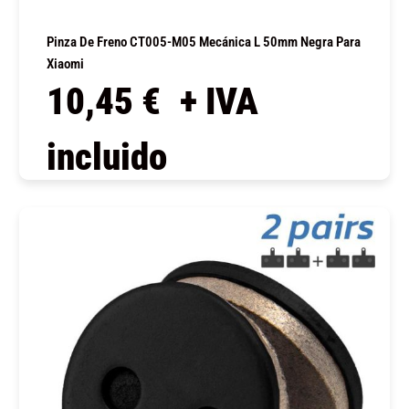
Pinza De Freno CT005-M05 Mecánica L 50mm Negra Para
Xiaomi
10,45
€
+ IVA
incluido
COMPRAR