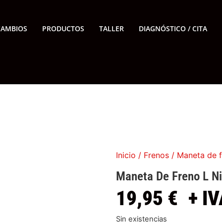
CAMBIOS
PRODUCTOS
TALLER
DIAGNÓSTICO / CITA
Inicio
/
Frenos
/ Maneta de f
Maneta De Freno L N
19,95
€
+ IV
Sin existencias