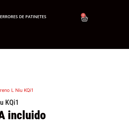
0
ERRORES DE PATINETES
reno L Niu KQi1
iu KQi1
A incluido