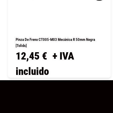
Pinza De Freno CT005-M03 Mecánica R 50mm Negra
[Tolids]
12,45
€
+ IVA
incluido
COMPRAR