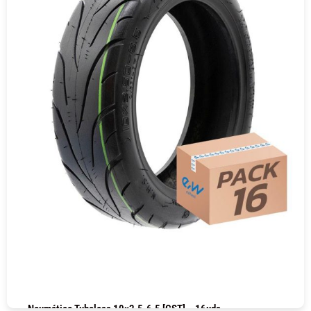
Neumático Tubeless 10×2.5-6.5 [CST] – 16uds