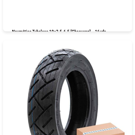
Neumático Tubeless 10×2.5-6.5 [Chaoyang] – 16uds
COMPRAR