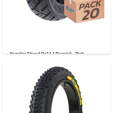
Neumático Cityroad 10×2.5-6 [Yuanxing] – 20uds
COMPRAR