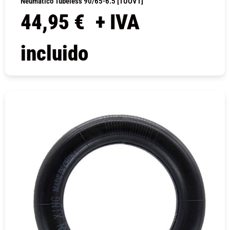
Neumático Tubeless 90/65-6.5 [TUOVT]
44,95
€
+ IVA
incluido
COMPRAR