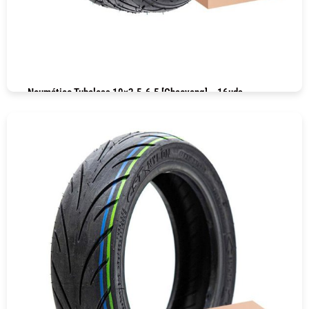
Neumático Tubeless 10×2.5-6.5 [Chaoyang] – 16uds
COMPRAR