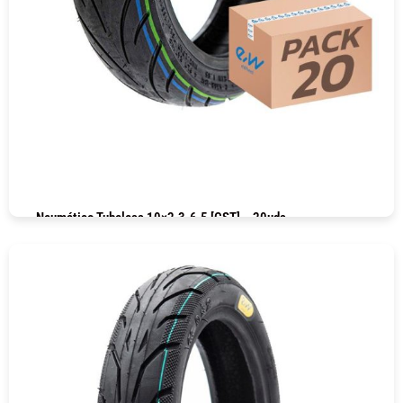
Neumático Tubeless 10×2.3-6.5 [CST] – 20uds
COMPRAR