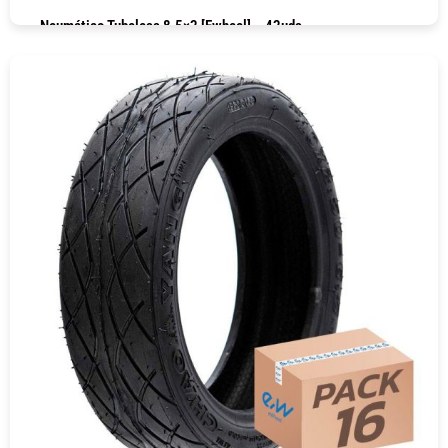
Neumático Tubeless 8.5×2 [Ewheel] – 42uds
COMPRAR