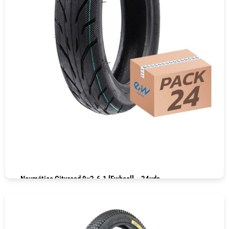
Neumático Cityroad 9×2-6.1 [Ewheel] – 24uds
COMPRAR