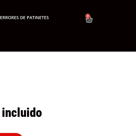
0
ERRORES DE PATINETES
 incluido