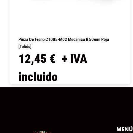
Pinza De Freno CT005-M02 Mecánica R 50mm Roja
[Tolids]
12,45
€
+ IVA
incluido
COMPRAR
MEN