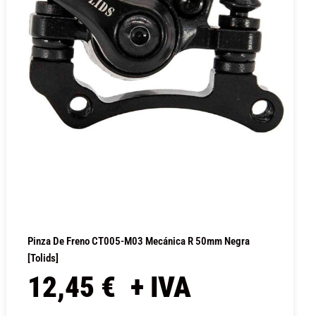
Pinza De Freno CT005-M03 Mecánica R 50mm Negra
[Tolids]
12,45
€
+ IVA