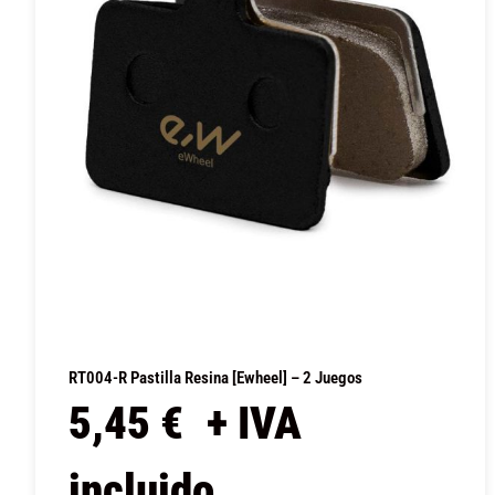
RT004-R Pastilla Resina [Ewheel] – 2 Juegos
5,45
€
+ IVA
incluido