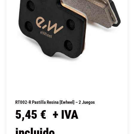
RT002-R Pastilla Resina [Ewheel] – 2 Juegos
5,45
€
+ IVA
incluido