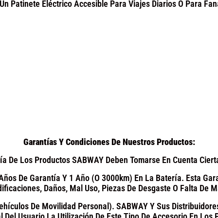
Un Patinete Eléctrico Accesible Para Viajes Diarios O Para Fan
Garantías Y Condiciones De Nuestros Productos:
tía De Los Productos SABWAY Deben Tomarse En Cuenta Cierta
 Años De Garantía Y 1 Año (o 3000km) En La Batería. Esta Gar
ificaciones, Daños, Mal Uso, Piezas De Desgaste O Falta De M
(Vehículos De Movilidad Personal). SABWAY Y Sus Distribuido
l Del Usuario La Utilización De Este Tipo De Accesorio En Los