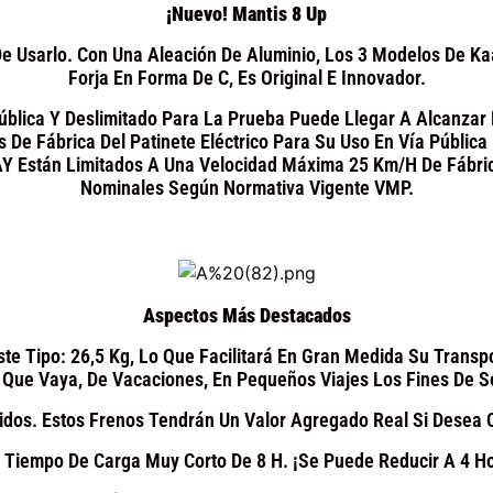
¡Nuevo! Mantis 8 Up
e Usarlo. Con Una Aleación De Aluminio, Los 3 Modelos De K
Forja En Forma De C, Es Original E Innovador.
Pública Y Deslimitado Para La Prueba Puede Llegar A Alcanzar
as De Fábrica Del Patinete Eléctrico Para Su Uso En Vía Públic
AY Están Limitados A Una Velocidad Máxima 25 Km/h De Fábri
Nominales Según Normativa Vigente VMP.
Aspectos Más Destacados
ste Tipo: 26,5 Kg, Lo Que Facilitará En Gran Medida Su Transp
 Que Vaya, De Vacaciones, En Pequeños Viajes Los Fines De 
idos. Estos Frenos Tendrán Un Valor Agregado Real Si Desea C
Tiempo De Carga Muy Corto De 8 H. ¡Se Puede Reducir A 4 H