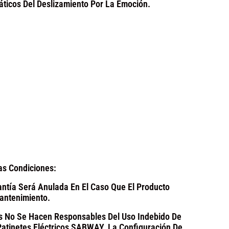
áticos Del Deslizamiento Por La Emoción.
s Condiciones:
antía Será Anulada En El Caso Que El Producto
antenimiento.
res No Se Hacen Responsables Del Uso Indebido De
 Patinetes Eléctricos SABWAY. La Configuración De