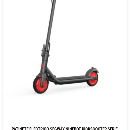
PATINETE ELÉCTRICO SEGWAY NINEBOT KICKSCOOTER SERIE