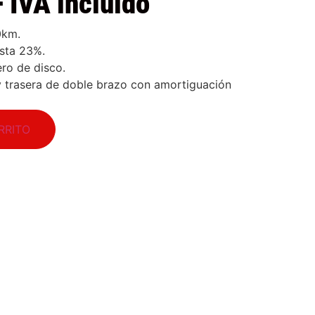
+ IVA incluido
0km.
sta 23%.
ero de disco.
y trasera de doble brazo con amortiguación
RRITO