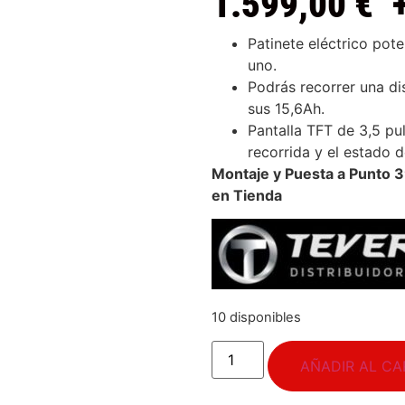
1.599,00
€
Patinete eléctrico po
uno.
Podrás recorrer una di
sus 15,6Ah.
Pantalla TFT de 3,5 pu
recorrida y el estado d
Montaje y Puesta a Punto
en Tienda
10 disponibles
AÑADIR AL CA