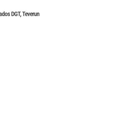
gados DGT
,
Teverun