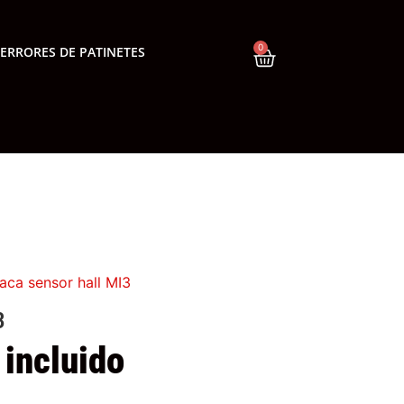
0
ERRORES DE PATINETES
aca sensor hall MI3
3
 incluido