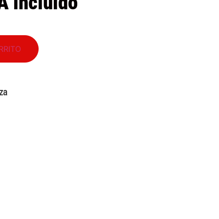
A incluido
RRITO
za