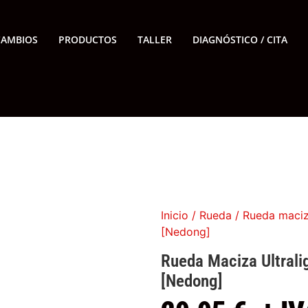
CAMBIOS
PRODUCTOS
TALLER
DIAGNÓSTICO / CITA
Inicio
/
Rueda
/ Rueda maciza
[Nedong]
Rueda Maciza Ultrali
[Nedong]