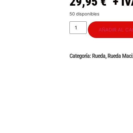
29,95
€
+ IV
50 disponibles
AÑADIR AL CA
Categoría:
Rueda
,
Rueda Maci