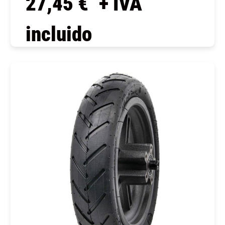
27,45
€
+ IVA
incluido
COMPRAR