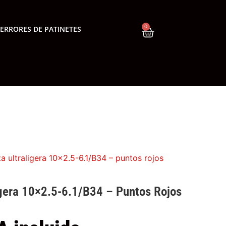
0
ERRORES DE PATINETES
 ultraligera 10×2.5-6.1/B34 – puntos rojos
gera 10×2.5-6.1/B34 – Puntos Rojos