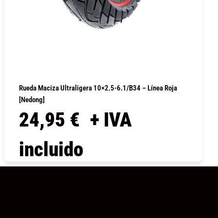
Rueda Maciza Ultraligera 10×2.5-6.1/B34 – Línea Roja
[Nedong]
24,95
€
+ IVA
incluido
COMPRAR