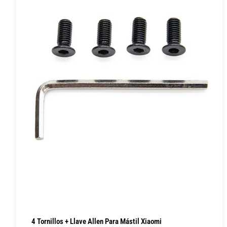
4 Tornillos + Llave Allen Para Mástil Xiaomi