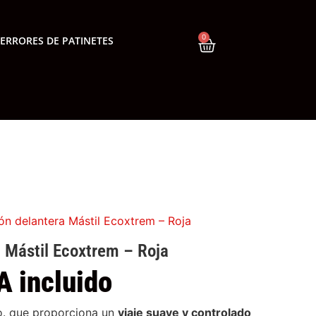
0
ERRORES DE PATINETES
ón delantera Mástil Ecoxtrem – Roja
 Mástil Ecoxtrem – Roja
A incluido
o. que proporciona un
viaje suave y controlado