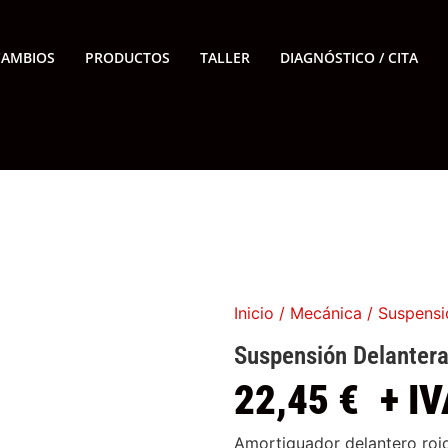
CAMBIOS
PRODUCTOS
TALLER
DIAGNÓSTICO / CITA
Inicio
/
Mecánica
/ Suspensi
Suspensión Delantera
22,45
€
+ IV
Amortiguador delantero roj