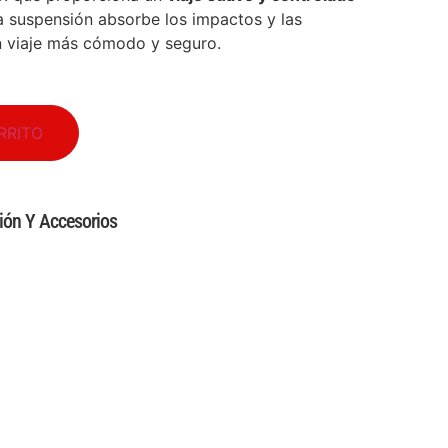
ta suspensión absorbe los impactos y las
n viaje más cómodo y seguro.
RRITO
ión Y Accesorios