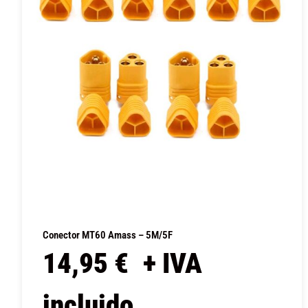
Conector MT60 Amass – 5M/5F
14,95
€
+ IVA
incluido