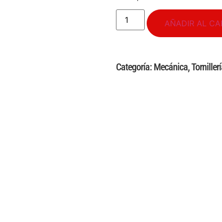
AÑADIR AL CA
Categoría:
Mecánica
,
Torniller