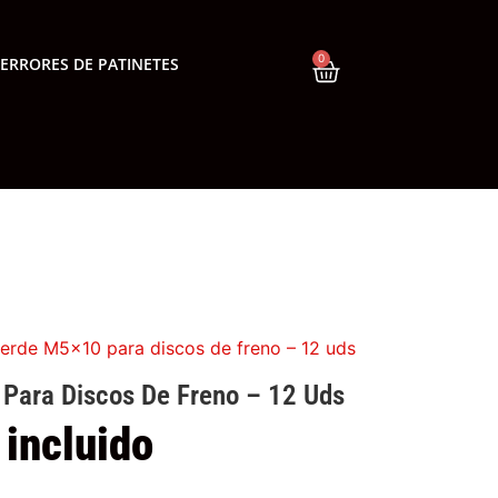
0
ERRORES DE PATINETES
verde M5x10 para discos de freno – 12 uds
 Para Discos De Freno – 12 Uds
 incluido