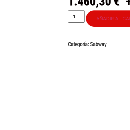
1.460,30
€
AÑADIR AL CA
Categoría:
Sabway