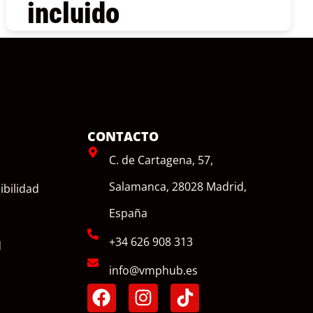
incluido
COMPRAR
CONTACTO
C. de Cartagena, 57,
Salamanca, 28028 Madrid,
ibilidad
España
+34 626 908 313
d
info@vmphub.es