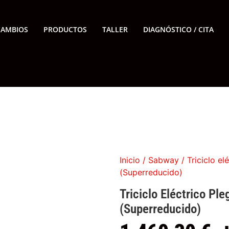
CAMBIOS
PRODUCTOS
TALLER
DIAGNÓSTICO / CITA
Inicio
/
Sabway
/ Triciclo e
(Superreducido)
Triciclo Eléctrico P
(Superreducido)