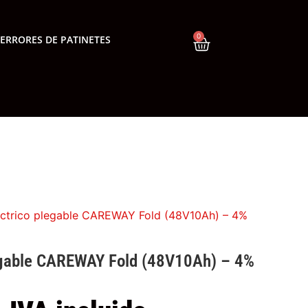
0
ERRORES DE PATINETES
léctrico plegable CAREWAY Fold (48V10Ah) – 4%
legable CAREWAY Fold (48V10Ah)
–
4%