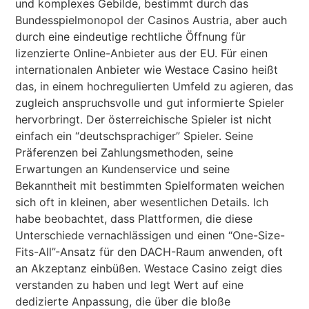
und komplexes Gebilde, bestimmt durch das
Bundesspielmonopol der Casinos Austria, aber auch
durch eine eindeutige rechtliche Öffnung für
lizenzierte Online-Anbieter aus der EU. Für einen
internationalen Anbieter wie Westace Casino heißt
das, in einem hochregulierten Umfeld zu agieren, das
zugleich anspruchsvolle und gut informierte Spieler
hervorbringt. Der österreichische Spieler ist nicht
einfach ein “deutschsprachiger” Spieler. Seine
Präferenzen bei Zahlungsmethoden, seine
Erwartungen an Kundenservice und seine
Bekanntheit mit bestimmten Spielformaten weichen
sich oft in kleinen, aber wesentlichen Details. Ich
habe beobachtet, dass Plattformen, die diese
Unterschiede vernachlässigen und einen “One-Size-
Fits-All”-Ansatz für den DACH-Raum anwenden, oft
an Akzeptanz einbüßen. Westace Casino zeigt dies
verstanden zu haben und legt Wert auf eine
dedizierte Anpassung, die über die bloße