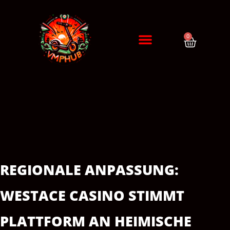
0
DIAGNÓSTICO / CITA
ERRORES DE PATINETES
REGIONALE ANPASSUNG:
WESTACE CASINO STIMMT
PLATTFORM AN HEIMISCHE