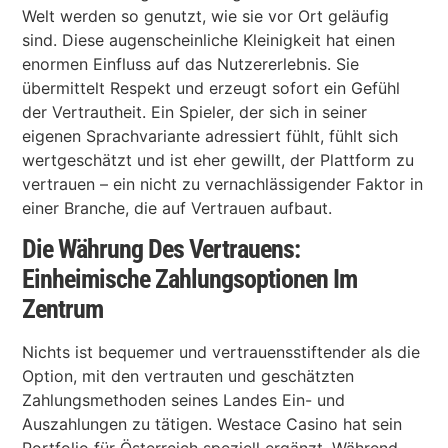
Welt werden so genutzt, wie sie vor Ort geläufig
sind. Diese augenscheinliche Kleinigkeit hat einen
enormen Einfluss auf das Nutzererlebnis. Sie
übermittelt Respekt und erzeugt sofort ein Gefühl
der Vertrautheit. Ein Spieler, der sich in seiner
eigenen Sprachvariante adressiert fühlt, fühlt sich
wertgeschätzt und ist eher gewillt, der Plattform zu
vertrauen – ein nicht zu vernachlässigender Faktor in
einer Branche, die auf Vertrauen aufbaut.
Die Währung Des Vertrauens:
Einheimische Zahlungsoptionen Im
Zentrum
Nichts ist bequemer und vertrauensstiftender als die
Option, mit den vertrauten und geschätzten
Zahlungsmethoden seines Landes Ein- und
Auszahlungen zu tätigen. Westace Casino hat sein
Portfolio für Österreich speziell ergänzt. Während