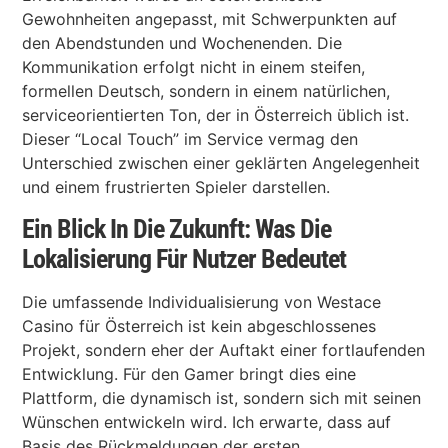
Gewohnheiten angepasst, mit Schwerpunkten auf
den Abendstunden und Wochenenden. Die
Kommunikation erfolgt nicht in einem steifen,
formellen Deutsch, sondern in einem natürlichen,
serviceorientierten Ton, der in Österreich üblich ist.
Dieser “Local Touch” im Service vermag den
Unterschied zwischen einer geklärten Angelegenheit
und einem frustrierten Spieler darstellen.
Ein Blick In Die Zukunft: Was Die
Lokalisierung Für Nutzer Bedeutet
Die umfassende Individualisierung von Westace
Casino für Österreich ist kein abgeschlossenes
Projekt, sondern eher der Auftakt einer fortlaufenden
Entwicklung. Für den Gamer bringt dies eine
Plattform, die dynamisch ist, sondern sich mit seinen
Wünschen entwickeln wird. Ich erwarte, dass auf
Basis des Rückmeldungen der ersten