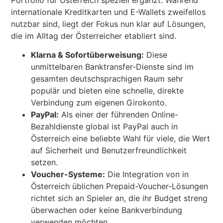
internationale Kreditkarten und E-Wallets zweifellos
nutzbar sind, liegt der Fokus nun klar auf Lösungen,
die im Alltag der Österreicher etabliert sind.
Klarna & Sofortüberweisung:
Diese
unmittelbaren Banktransfer-Dienste sind im
gesamten deutschsprachigen Raum sehr
populär und bieten eine schnelle, direkte
Verbindung zum eigenen Girokonto.
PayPal:
Als einer der führenden Online-
Bezahldienste global ist PayPal auch in
Österreich eine beliebte Wahl für viele, die Wert
auf Sicherheit und Benutzerfreundlichkeit
setzen.
Voucher-Systeme:
Die Integration von in
Österreich üblichen Prepaid-Voucher-Lösungen
richtet sich an Spieler an, die ihr Budget streng
überwachen oder keine Bankverbindung
verwenden möchten.