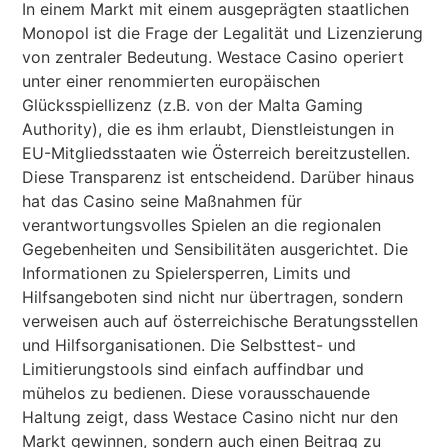
In einem Markt mit einem ausgeprägten staatlichen
Monopol ist die Frage der Legalität und Lizenzierung
von zentraler Bedeutung. Westace Casino operiert
unter einer renommierten europäischen
Glücksspiellizenz (z.B. von der Malta Gaming
Authority), die es ihm erlaubt, Dienstleistungen in
EU-Mitgliedsstaaten wie Österreich bereitzustellen.
Diese Transparenz ist entscheidend. Darüber hinaus
hat das Casino seine Maßnahmen für
verantwortungsvolles Spielen an die regionalen
Gegebenheiten und Sensibilitäten ausgerichtet. Die
Informationen zu Spielersperren, Limits und
Hilfsangeboten sind nicht nur übertragen, sondern
verweisen auch auf österreichische Beratungsstellen
und Hilfsorganisationen. Die Selbsttest- und
Limitierungstools sind einfach auffindbar und
mühelos zu bedienen. Diese vorausschauende
Haltung zeigt, dass Westace Casino nicht nur den
Markt gewinnen, sondern auch einen Beitrag zu