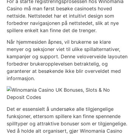
For å starte registreringsprosessen hos Winomania
Casino må man først besøke casinoets hoved
nettside. Nettstedet har et intuitivt design som
forbedrer navigasjonen på nettstedet, slik at nye
spillere enkelt kan finne det de trenger.
Når hjemmesiden åpnes, vil brukerne se klare
menyer og seksjoner viet til ulike spillalternativer,
kampanjer og support. Denne veloverveide layouten
forbedrer brukeropplevelsen betraktelig, og
garanterer at besøkende ikke blir overveldet med
informasjon.
Det er essensielt å undersøke alle tilgjengelige
funksjoner, ettersom spillere kan finne spennende
spilltyper og attraktive bonuser som er tilgjengelige.
Ved å holde alt organisert, gjør Winomania Casino