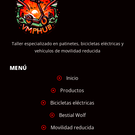
Taller especializado en patinetes, bicicletas eléctricas y
vehículos de movilidad reducida
MENÚ
Inicio
Productos
Bicicletas eléctricas
Bestial Wolf
Movilidad reducida