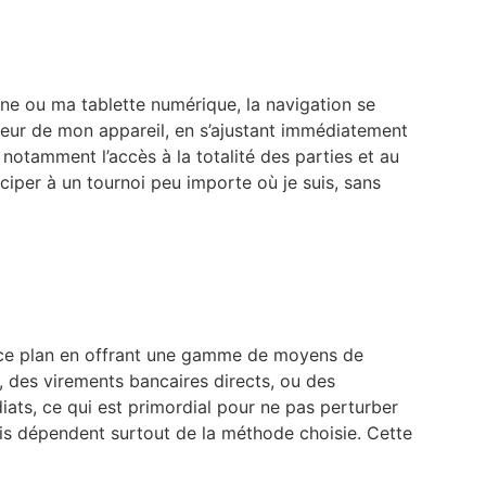
one ou ma tablette numérique, la navigation se
ateur de mon appareil, en s’ajustant immédiatement
, notamment l’accès à la totalité des parties et au
iciper à un tournoi peu importe où je suis, sans
sur ce plan en offrant une gamme de moyens de
, des virements bancaires directs, ou des
ats, ce qui est primordial pour ne pas perturber
lais dépendent surtout de la méthode choisie. Cette