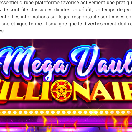
ssentiel qu’une plateforme favorise activement une pratiq
 de contrôle classiques (limites de dépôt, de temps de jeu,
tente. Les informations sur le jeu responsable sont mises e
e éthique ferme. Il souligne que le divertissement doit res
ée.