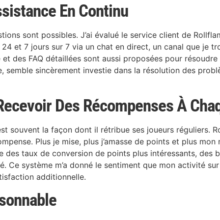
ssistance En Continu
ons sont possibles. J’ai évalué le service client de Rollfla
 24 et 7 jours sur 7 via un chat en direct, un canal que je 
t des FAQ détaillées sont aussi proposées pour résoudre s
te, semble sincèrement investie dans la résolution des pro
Recevoir Des Récompenses À Chaq
’est souvent la façon dont il rétribue ses joueurs réguliers
mpense. Plus je mise, plus j’amasse de points et plus mon
 des taux de conversion de points plus intéressants, des bon
é. Ce système m’a donné le sentiment que mon activité sur
isfaction additionnelle.
sonnable