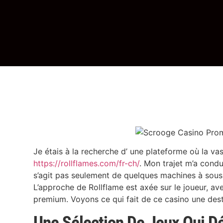
Je étais à la recherche d’ une plateforme où la 
https://rollflames.com/fr-ch/
. Mon trajet m’a condu
s’agit pas seulement de quelques machines à sous
L’approche de Rollflame est axée sur le joueur, a
premium. Voyons ce qui fait de ce casino une dest
Une Sélection De Jeux Qui Dé