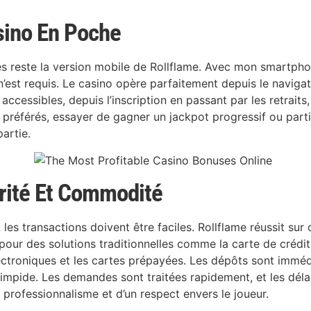
sino En Poche
tés reste la version mobile de Rollflame. Avec mon smartph
n’est requis. Le casino opère parfaitement depuis le navig
 accessibles, depuis l’inscription en passant par les retraits
es préférés, essayer de gagner un jackpot progressif ou part
partie.
érité Et Commodité
t, les transactions doivent être faciles. Rollflame réussit 
pour des solutions traditionnelles comme la carte de crédit
ctroniques et les cartes prépayées. Les dépôts sont immédi
st limpide. Les demandes sont traitées rapidement, et les dé
 professionnalisme et d’un respect envers le joueur.