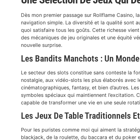
Dès mon premier passage sur Rollflame Casino, la t
navigation simple. La diversité et la qualité sont 
quoi satisfaire tous les goûts. Cette richesse vie
des mécaniques de jeu originales et une équité vé
nouvelle surprise.
Les Bandits Manchots : Un Monde 
Le secteur des slots constitue sans conteste la fo
nostalgie, aux vidéo-slots les plus élaborés avec 
cinématographiques, fantasy, et bien d’autres. Les
symboles spéciaux qui maintiennent l’excitation. C
capable de transformer une vie en une seule rotat
Les Jeux De Table Traditionnels Et
Pour les puristes comme moi qui aiment la stratégi
blackjack, de la roulette, du baccara et du poker e