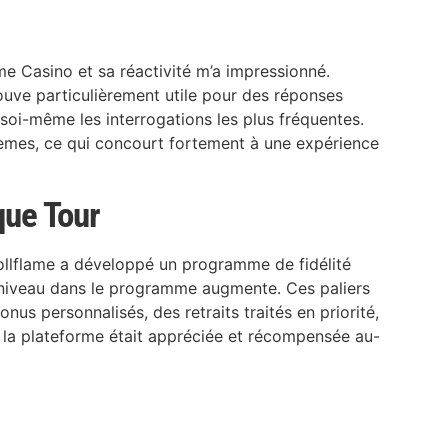
me Casino et sa réactivité m’a impressionné.
trouve particulièrement utile pour des réponses
oi-même les interrogations les plus fréquentes.
blèmes, ce qui concourt fortement à une expérience
ue Tour
. Rollflame a développé un programme de fidélité
 niveau dans le programme augmente. Ces paliers
us personnalisés, des retraits traités en priorité,
 la plateforme était appréciée et récompensée au-