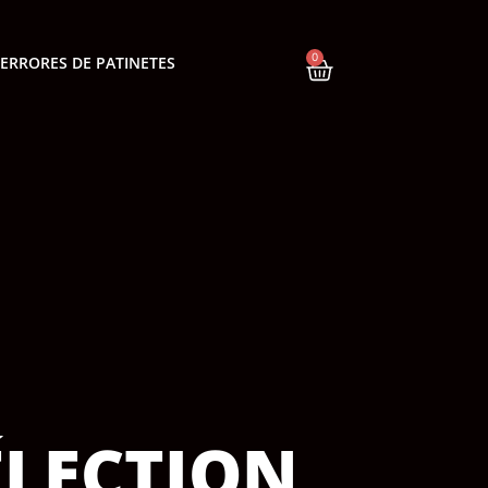
0
ERRORES DE PATINETES
ÉLECTION