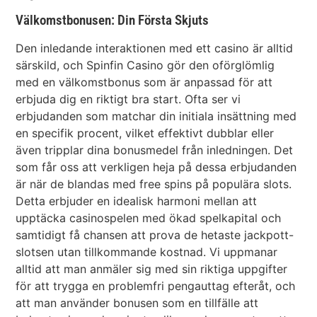
Välkomstbonusen: Din Första Skjuts
Den inledande interaktionen med ett casino är alltid
särskild, och Spinfin Casino gör den oförglömlig
med en välkomstbonus som är anpassad för att
erbjuda dig en riktigt bra start. Ofta ser vi
erbjudanden som matchar din initiala insättning med
en specifik procent, vilket effektivt dubblar eller
även tripplar dina bonusmedel från inledningen. Det
som får oss att verkligen heja på dessa erbjudanden
är när de blandas med free spins på populära slots.
Detta erbjuder en idealisk harmoni mellan att
upptäcka casinospelen med ökad spelkapital och
samtidigt få chansen att prova de hetaste jackpott-
slotsen utan tillkommande kostnad. Vi uppmanar
alltid att man anmäler sig med sin riktiga uppgifter
för att trygga en problemfri pengauttag efteråt, och
att man använder bonusen som en tillfälle att