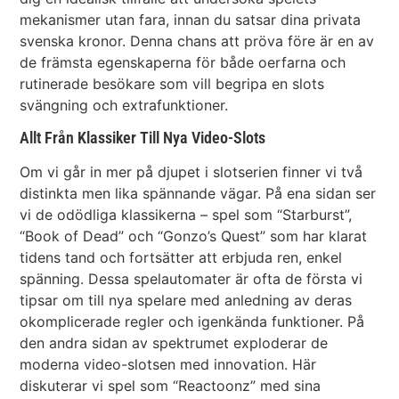
mekanismer utan fara, innan du satsar dina privata
svenska kronor. Denna chans att pröva före är en av
de främsta egenskaperna för både oerfarna och
rutinerade besökare som vill begripa en slots
svängning och extrafunktioner.
Allt Från Klassiker Till Nya Video-Slots
Om vi går in mer på djupet i slotserien finner vi två
distinkta men lika spännande vägar. På ena sidan ser
vi de odödliga klassikerna – spel som “Starburst”,
“Book of Dead” och “Gonzo’s Quest” som har klarat
tidens tand och fortsätter att erbjuda ren, enkel
spänning. Dessa spelautomater är ofta de första vi
tipsar om till nya spelare med anledning av deras
okomplicerade regler och igenkända funktioner. På
den andra sidan av spektrumet exploderar de
moderna video-slotsen med innovation. Här
diskuterar vi spel som “Reactoonz” med sina