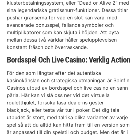
klusterbetalningssystem, eller “Dead or Alive 2” med
sina legendariska gratissnurr-funktioner. Dessa titlar
pushar gränserna för vad en slot kan vara, med
avancerade bonusspel, fallande symboler och
multiplikatorer som kan skjuta i höjden. Att byta
mellan dessa två världar håller spelupplevelsen
konstant fräsch och överraskande.
Bordsspel Och Live Casino: Verklig Action
För den som längtar efter det autentiska
kasinokänslan och strategiska utmaningar, är Spinfin
Casinos utbud av bordsspel och live casino en sann
pärla. Här kan vi slå oss ner vid det virtuella
rouletthjulet, försöka läsa dealerns gester i
blackjack, eller testa vår tur i poker. Det digitala
utbudet är stort, med talrika olika varianter av varje
spel så att du alltid kan hitta fram till en version som
är anpassad till din spelstil och budget. Men det är i