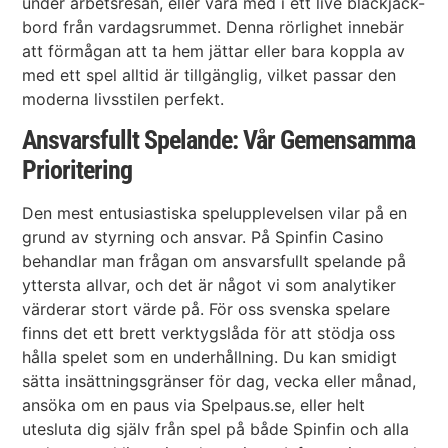
under arbetsresan, eller vara med i ett live blackjack-
bord från vardagsrummet. Denna rörlighet innebär
att förmågan att ta hem jättar eller bara koppla av
med ett spel alltid är tillgänglig, vilket passar den
moderna livsstilen perfekt.
Ansvarsfullt Spelande: Vår Gemensamma
Prioritering
Den mest entusiastiska spelupplevelsen vilar på en
grund av styrning och ansvar. På Spinfin Casino
behandlar man frågan om ansvarsfullt spelande på
yttersta allvar, och det är något vi som analytiker
värderar stort värde på. För oss svenska spelare
finns det ett brett verktygslåda för att stödja oss
hålla spelet som en underhållning. Du kan smidigt
sätta insättningsgränser för dag, vecka eller månad,
ansöka om en paus via Spelpaus.se, eller helt
utesluta dig själv från spel på både Spinfin och alla