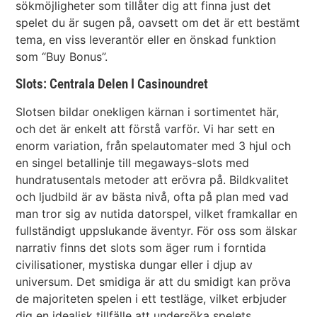
sökmöjligheter som tillåter dig att finna just det
spelet du är sugen på, oavsett om det är ett bestämt
tema, en viss leverantör eller en önskad funktion
som “Buy Bonus”.
Slots: Centrala Delen I Casinoundret
Slotsen bildar onekligen kärnan i sortimentet här,
och det är enkelt att förstå varför. Vi har sett en
enorm variation, från spelautomater med 3 hjul och
en singel betallinje till megaways-slots med
hundratusentals metoder att erövra på. Bildkvalitet
och ljudbild är av bästa nivå, ofta på plan med vad
man tror sig av nutida datorspel, vilket framkallar en
fullständigt uppslukande äventyr. För oss som älskar
narrativ finns det slots som äger rum i forntida
civilisationer, mystiska dungar eller i djup av
universum. Det smidiga är att du smidigt kan pröva
de majoriteten spelen i ett testläge, vilket erbjuder
dig en idealisk tillfälle att undersöka spelets