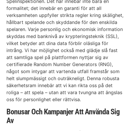
Spelinspektionen. Det här innebär inte bara en
formalitet; det innebär en garanti för att all
verksamheten uppfyller strikta regler kring skälighet,
hållbart spelande och skyddande för den enskilda
spelaren. Varje personlig och ekonomisk information
skyddas med banknivå av krypteringsteknik (SSL),
vilket betyder att dina data förblir oläsliga för
intrång. Vi har möjlighet också med glädje slå fast
att samtliga spel på plattformen nyttjar sig av
certifierade Random Number Generators (RNG),
något som intygar att vartenda utfall framstår som
helt slumpmässigt och outräkneligt. Denna robusta
säkerhetsram innebär att vi kan rikta oss på det
roliga – att spela – utan att vara tvungna att ängslas
oss för personlighet eller rättvisa.
Bonusar Och Kampanjer Att Använda Sig
Av