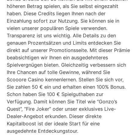
höheren Betrag spielen, als Sie selbst eingezahlt
haben. Diese Credits liegen Ihnen nach der
Einzahlung sofort zur Nutzung. Sie können sie in
vielen unserer populären Spiele verwenden.
Transparenz ist uns wichtig. Alle Details zu den
genauen Prozentsätzen und Limits entdecken Sie
direkt auf unserer Promotionsseite. Mit dieser Prämie
beabsichtigen wir Ihnen ein ausgedehnteres
Spielvergnügen bieten. Gleichzeitig verbessern sich
Ihre Chancen auf tolle Gewinne, während Sie
Scooore Casino kennenlernen. Stellen Sie sich vor,
Sie zahlen 50 € ein und erhalten einen 100% Bonus.
Schon haben Sie 100 € Spielguthaben zur
Verfügung. Damit können Sie Titel wie “Gonzo’s
Quest”, “Fire Joker” oder unser exklusives Live-
Dealer-Angebot erkunden. Dieser direkte
Kapitalboost ist der ideale Start für eine
ausgedehnte Entdeckungstour.