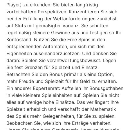
Player) zu erkunden. Sie bieten langfristig
vorteilhaftere Perspektiven. Konzentrieren Sie sich
bei der Erfüllung der Wettanforderungen zunächst
auf Slots mit gemäßigter Varianz. Sie schütten
regelmäßig kleinere Gewinne aus und festigen so Ihr
Kontostand. Nutzen Sie die Free Spins in den
entsprechenden Automaten, um sich mit den
Eigenheiten auseinanderzusetzen. Und denken Sie
daran: Spielen Sie verantwortungsbewusst. Legen
Sie fest Grenzen für Spielzeit und Einsatz.
Betrachten Sie den Bonus primär als eine Option,
mehr Freude und Spielzeit für Ihr Geld zu erhalten.
Ein anderer Expertenrat: Aufteilen Ihr Bonusguthaben
in viele kleinere Spieleinheiten auf. Spielen Sie nicht
alles auf wenige hohe Einsätze. Das verlängert Ihre
Spielzeit erheblich und verschafft der Mathematik
des Spiels mehr Gelegenheiten, für Sie zu spielen.
Beobachten Sie, wie sich Ihre Erträge verhalten.