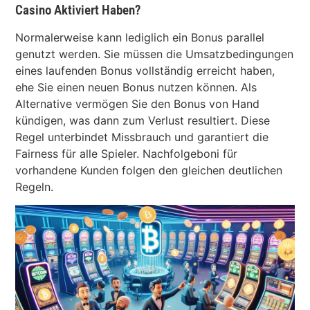
Casino Aktiviert Haben?
Normalerweise kann lediglich ein Bonus parallel
genutzt werden. Sie müssen die Umsatzbedingungen
eines laufenden Bonus vollständig erreicht haben,
ehe Sie einen neuen Bonus nutzen können. Als
Alternative vermögen Sie den Bonus von Hand
kündigen, was dann zum Verlust resultiert. Diese
Regel unterbindet Missbrauch und garantiert die
Fairness für alle Spieler. Nachfolgeboni für
vorhandene Kunden folgen den gleichen deutlichen
Regeln.