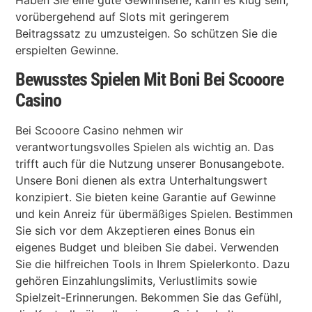
Haben Sie eine gute Gewinnserie, kann es klug sein,
vorübergehend auf Slots mit geringerem
Beitragssatz zu umzusteigen. So schützen Sie die
erspielten Gewinne.
Bewusstes Spielen Mit Boni Bei Scooore
Casino
Bei Scooore Casino nehmen wir
verantwortungsvolles Spielen als wichtig an. Das
trifft auch für die Nutzung unserer Bonusangebote.
Unsere Boni dienen als extra Unterhaltungswert
konzipiert. Sie bieten keine Garantie auf Gewinne
und kein Anreiz für übermäßiges Spielen. Bestimmen
Sie sich vor dem Akzeptieren eines Bonus ein
eigenes Budget und bleiben Sie dabei. Verwenden
Sie die hilfreichen Tools in Ihrem Spielerkonto. Dazu
gehören Einzahlungslimits, Verlustlimits sowie
Spielzeit-Erinnerungen. Bekommen Sie das Gefühl,