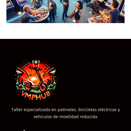
Taller especializado en patinetes, bicicletas eléctricas y
vehículos de movilidad reducida