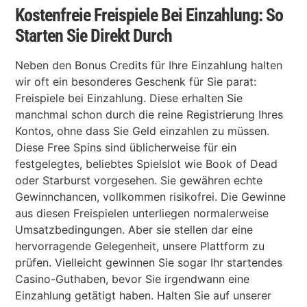
Kostenfreie Freispiele Bei Einzahlung: So
Starten Sie Direkt Durch
Neben den Bonus Credits für Ihre Einzahlung halten
wir oft ein besonderes Geschenk für Sie parat:
Freispiele bei Einzahlung. Diese erhalten Sie
manchmal schon durch die reine Registrierung Ihres
Kontos, ohne dass Sie Geld einzahlen zu müssen.
Diese Free Spins sind üblicherweise für ein
festgelegtes, beliebtes Spielslot wie Book of Dead
oder Starburst vorgesehen. Sie gewähren echte
Gewinnchancen, vollkommen risikofrei. Die Gewinne
aus diesen Freispielen unterliegen normalerweise
Umsatzbedingungen. Aber sie stellen dar eine
hervorragende Gelegenheit, unsere Plattform zu
prüfen. Vielleicht gewinnen Sie sogar Ihr startendes
Casino-Guthaben, bevor Sie irgendwann eine
Einzahlung getätigt haben. Halten Sie auf unserer