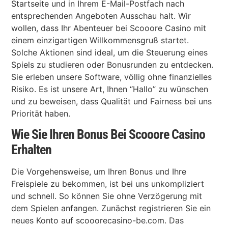
Startseite und in Ihrem E-Mail-Postfach nach
entsprechenden Angeboten Ausschau halt. Wir
wollen, dass Ihr Abenteuer bei Scooore Casino mit
einem einzigartigen Willkommensgruß startet.
Solche Aktionen sind ideal, um die Steuerung eines
Spiels zu studieren oder Bonusrunden zu entdecken.
Sie erleben unsere Software, völlig ohne finanzielles
Risiko. Es ist unsere Art, Ihnen “Hallo” zu wünschen
und zu beweisen, dass Qualität und Fairness bei uns
Priorität haben.
Wie Sie Ihren Bonus Bei Scooore Casino
Erhalten
Die Vorgehensweise, um Ihren Bonus und Ihre
Freispiele zu bekommen, ist bei uns unkompliziert
und schnell. So können Sie ohne Verzögerung mit
dem Spielen anfangen. Zunächst registrieren Sie ein
neues Konto auf scooorecasino-be.com. Das