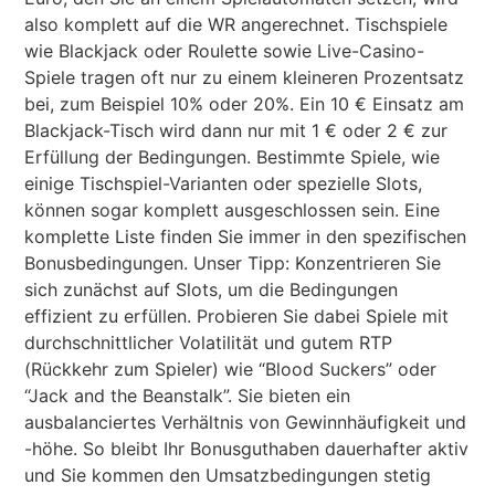
also komplett auf die WR angerechnet. Tischspiele
wie Blackjack oder Roulette sowie Live-Casino-
Spiele tragen oft nur zu einem kleineren Prozentsatz
bei, zum Beispiel 10% oder 20%. Ein 10 € Einsatz am
Blackjack-Tisch wird dann nur mit 1 € oder 2 € zur
Erfüllung der Bedingungen. Bestimmte Spiele, wie
einige Tischspiel-Varianten oder spezielle Slots,
können sogar komplett ausgeschlossen sein. Eine
komplette Liste finden Sie immer in den spezifischen
Bonusbedingungen. Unser Tipp: Konzentrieren Sie
sich zunächst auf Slots, um die Bedingungen
effizient zu erfüllen. Probieren Sie dabei Spiele mit
durchschnittlicher Volatilität und gutem RTP
(Rückkehr zum Spieler) wie “Blood Suckers” oder
“Jack and the Beanstalk”. Sie bieten ein
ausbalanciertes Verhältnis von Gewinnhäufigkeit und
-höhe. So bleibt Ihr Bonusguthaben dauerhafter aktiv
und Sie kommen den Umsatzbedingungen stetig