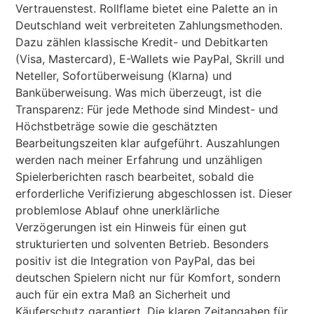
Vertrauenstest. Rollflame bietet eine Palette an in
Deutschland weit verbreiteten Zahlungsmethoden.
Dazu zählen klassische Kredit- und Debitkarten
(Visa, Mastercard), E-Wallets wie PayPal, Skrill und
Neteller, Sofortüberweisung (Klarna) und
Banküberweisung. Was mich überzeugt, ist die
Transparenz: Für jede Methode sind Mindest- und
Höchstbeträge sowie die geschätzten
Bearbeitungszeiten klar aufgeführt. Auszahlungen
werden nach meiner Erfahrung und unzähligen
Spielerberichten rasch bearbeitet, sobald die
erforderliche Verifizierung abgeschlossen ist. Dieser
problemlose Ablauf ohne unerklärliche
Verzögerungen ist ein Hinweis für einen gut
strukturierten und solventen Betrieb. Besonders
positiv ist die Integration von PayPal, das bei
deutschen Spielern nicht nur für Komfort, sondern
auch für ein extra Maß an Sicherheit und
Käuferschutz garantiert. Die klaren Zeitangaben für