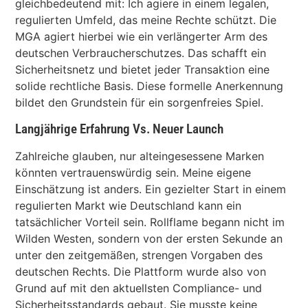
gleichbedeutend mit: Ich agiere in einem legalen,
regulierten Umfeld, das meine Rechte schützt. Die
MGA agiert hierbei wie ein verlängerter Arm des
deutschen Verbraucherschutzes. Das schafft ein
Sicherheitsnetz und bietet jeder Transaktion eine
solide rechtliche Basis. Diese formelle Anerkennung
bildet den Grundstein für ein sorgenfreies Spiel.
Langjährige Erfahrung Vs. Neuer Launch
Zahlreiche glauben, nur alteingesessene Marken
könnten vertrauenswürdig sein. Meine eigene
Einschätzung ist anders. Ein gezielter Start in einem
regulierten Markt wie Deutschland kann ein
tatsächlicher Vorteil sein. Rollflame begann nicht im
Wilden Westen, sondern von der ersten Sekunde an
unter den zeitgemäßen, strengen Vorgaben des
deutschen Rechts. Die Plattform wurde also von
Grund auf mit den aktuellsten Compliance- und
Sicherheitsstandards gebaut. Sie musste keine