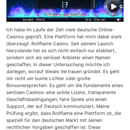
Ich habe im Laufe der Zeit viele deutsche Online-
Casinos geprüft. Eine Plattform hat mich dabei stark
überzeugt: Rollflame Casino. Seit seinem Launch
hierzulande hat es sich nicht einfach nur etabliert,
sondern sich als seriöser Anbieter einen Namen
geschaffen. In dieser Untersuchung möchte ich
darlegen, worauf dieses Vertrauen gründet. Es geht
mir nicht um bunte Lichter oder große
Bonusversprechen. Es geht um die Fundamente eines
seriösen Casinos: eine solide Lizenz, transparente
Geschäftsbedingungen, faire Spiele und einen
Support, der auf Deutsch kommuniziert. Meine
Prüfung ergibt, dass Rollflame eine Plattform ist, die
speziell für den deutschen Markt mit seinen
rechtlichen Vorgaben geschaffen ist. Diese