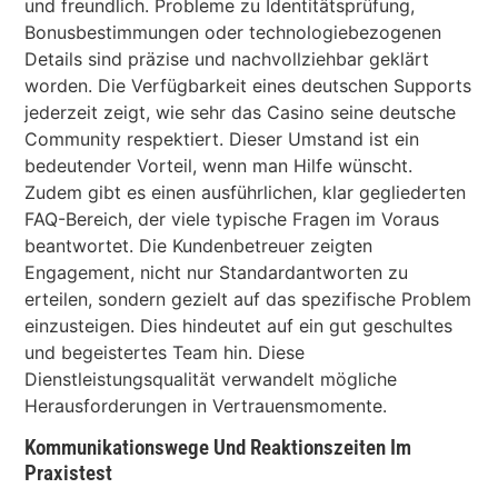
und freundlich. Probleme zu Identitätsprüfung,
Bonusbestimmungen oder technologiebezogenen
Details sind präzise und nachvollziehbar geklärt
worden. Die Verfügbarkeit eines deutschen Supports
jederzeit zeigt, wie sehr das Casino seine deutsche
Community respektiert. Dieser Umstand ist ein
bedeutender Vorteil, wenn man Hilfe wünscht.
Zudem gibt es einen ausführlichen, klar gegliederten
FAQ-Bereich, der viele typische Fragen im Voraus
beantwortet. Die Kundenbetreuer zeigten
Engagement, nicht nur Standardantworten zu
erteilen, sondern gezielt auf das spezifische Problem
einzusteigen. Dies hindeutet auf ein gut geschultes
und begeistertes Team hin. Diese
Dienstleistungsqualität verwandelt mögliche
Herausforderungen in Vertrauensmomente.
Kommunikationswege Und Reaktionszeiten Im
Praxistest