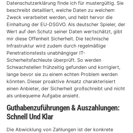
Datenschutzerklärung finde ich für mustergültig. Sie
beschreibt detailliert, welche Daten zu welchem
Zweck verarbeitet werden, und hebt hervor die
Einhaltung der EU-DSGVO. Als deutscher Spieler, der
Wert auf den Schutz seiner Daten wertschätzt, gibt
mir diese Offenheit Sicherheit. Die technische
Infrastruktur wird zudem durch regelmäßige
Penetrationstests unabhängiger IT-
Sicherheitsfachleute überprüft. So werden
Schwachstellen frühzeitig gefunden und korrigiert,
lange bevor sie zu einem echten Problem werden
könnten. Dieser proaktive Ansatz charakterisiert
einen Anbieter, der Sicherheit großschreibt und nicht
als unbequeme Aufgabe ansieht.
Guthabenzuführungen & Auszahlungen:
Schnell Und Klar
Die Abwicklung von Zahlungen ist der konkrete