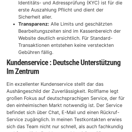
Identitäts- und Adressprüfung (KYC) ist für die
erste Auszahlung Pflicht und dient der
Sicherheit aller.
Transparenz:
Alle Limits und geschätzten
Bearbeitungszeiten sind im Kassenbereich der
Website deutlich ersichtlich. Für Standard-
Transaktionen entstehen keine versteckten
Gebühren fällig.
Kundenservice : Deutsche Unterstützung
Im Zentrum
Ein exzellenter Kundenservice stellt dar das
Aushängeschild der Zuverlässigkeit. Rollflame legt
großen Fokus auf deutschsprachigen Service, der für
den einheimischen Markt notwendig ist. Der Service
befindet sich über Chat, E-Mail und einen Rückruf-
Service zugänglich. In meinen Testkontakten erwies
sich das Team nicht nur schnell, als auch fachkundig