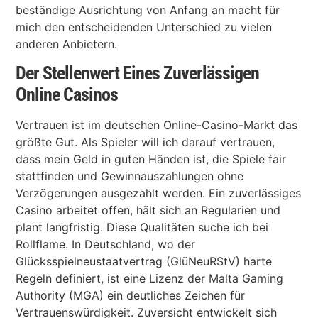
beständige Ausrichtung von Anfang an macht für
mich den entscheidenden Unterschied zu vielen
anderen Anbietern.
Der Stellenwert Eines Zuverlässigen
Online Casinos
Vertrauen ist im deutschen Online-Casino-Markt das
größte Gut. Als Spieler will ich darauf vertrauen,
dass mein Geld in guten Händen ist, die Spiele fair
stattfinden und Gewinnauszahlungen ohne
Verzögerungen ausgezahlt werden. Ein zuverlässiges
Casino arbeitet offen, hält sich an Regularien und
plant langfristig. Diese Qualitäten suche ich bei
Rollflame. In Deutschland, wo der
Glücksspielneustaatvertrag (GlüNeuRStV) harte
Regeln definiert, ist eine Lizenz der Malta Gaming
Authority (MGA) ein deutliches Zeichen für
Vertrauenswürdigkeit. Zuversicht entwickelt sich