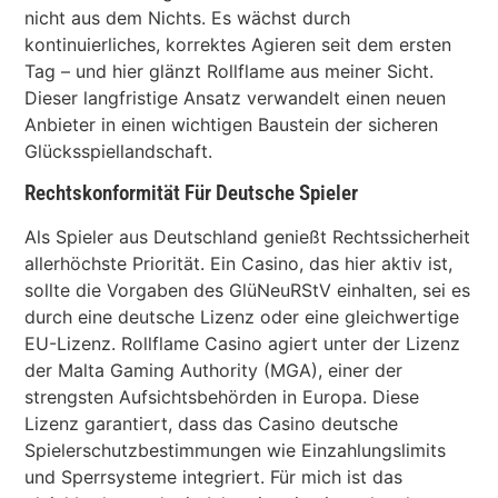
nicht aus dem Nichts. Es wächst durch
kontinuierliches, korrektes Agieren seit dem ersten
Tag – und hier glänzt Rollflame aus meiner Sicht.
Dieser langfristige Ansatz verwandelt einen neuen
Anbieter in einen wichtigen Baustein der sicheren
Glücksspiellandschaft.
Rechtskonformität Für Deutsche Spieler
Als Spieler aus Deutschland genießt Rechtssicherheit
allerhöchste Priorität. Ein Casino, das hier aktiv ist,
sollte die Vorgaben des GlüNeuRStV einhalten, sei es
durch eine deutsche Lizenz oder eine gleichwertige
EU-Lizenz. Rollflame Casino agiert unter der Lizenz
der Malta Gaming Authority (MGA), einer der
strengsten Aufsichtsbehörden in Europa. Diese
Lizenz garantiert, dass das Casino deutsche
Spielerschutzbestimmungen wie Einzahlungslimits
und Sperrsysteme integriert. Für mich ist das