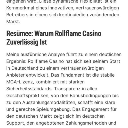
eingehen wird. Diese dynamische Flexibilität ist ein
Kernmerkmal eines innovativen, vertrauenswürdigen
Betreibers in einem sich kontinuierlich verändernden
Markt.
Resümee: Warum Rollflame Casino
Zuverlässig Ist
Meine ausführliche Analyse führt zu einem deutlichen
Ergebnis: Rollflame Casino hat sich seit seinem Start
in Deutschland zu einem vertrauenswürdigen
Anbieter entwickelt. Das Fundament ist die stabile
MGA-Lizenz, kombiniert mit starken
Sicherheitsstandards. Transparenz in allen
Geschäftspraktiken, von den Bonusbedingungen bis
zu den Auszahlungsmodalitäten, schafft eine klare
und gerechte Spielumgebung. Das Engagement für
den deutschen Markt zeigt sich im deutschen
Support, den angebotenen Zahlungsmethoden und