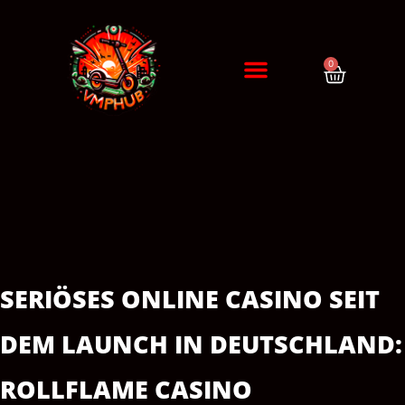
0
DIAGNÓSTICO / CITA
ERRORES DE PATINETES
SERIÖSES ONLINE CASINO SEIT
DEM LAUNCH IN DEUTSCHLAND:
ROLLFLAME CASINO