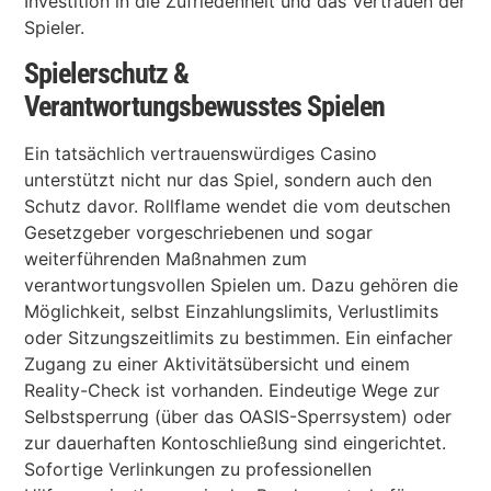
Investition in die Zufriedenheit und das Vertrauen der
Spieler.
Spielerschutz &
Verantwortungsbewusstes Spielen
Ein tatsächlich vertrauenswürdiges Casino
unterstützt nicht nur das Spiel, sondern auch den
Schutz davor. Rollflame wendet die vom deutschen
Gesetzgeber vorgeschriebenen und sogar
weiterführenden Maßnahmen zum
verantwortungsvollen Spielen um. Dazu gehören die
Möglichkeit, selbst Einzahlungslimits, Verlustlimits
oder Sitzungszeitlimits zu bestimmen. Ein einfacher
Zugang zu einer Aktivitätsübersicht und einem
Reality-Check ist vorhanden. Eindeutige Wege zur
Selbstsperrung (über das OASIS-Sperrsystem) oder
zur dauerhaften Kontoschließung sind eingerichtet.
Sofortige Verlinkungen zu professionellen