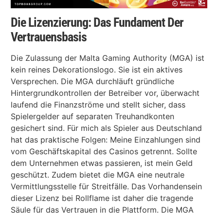
Die Lizenzierung: Das Fundament Der
Vertrauensbasis
Die Zulassung der Malta Gaming Authority (MGA) ist
kein reines Dekorationslogo. Sie ist ein aktives
Versprechen. Die MGA durchläuft gründliche
Hintergrundkontrollen der Betreiber vor, überwacht
laufend die Finanzströme und stellt sicher, dass
Spielergelder auf separaten Treuhandkonten
gesichert sind. Für mich als Spieler aus Deutschland
hat das praktische Folgen: Meine Einzahlungen sind
vom Geschäftskapital des Casinos getrennt. Sollte
dem Unternehmen etwas passieren, ist mein Geld
geschützt. Zudem bietet die MGA eine neutrale
Vermittlungsstelle für Streitfälle. Das Vorhandensein
dieser Lizenz bei Rollflame ist daher die tragende
Säule für das Vertrauen in die Plattform. Die MGA