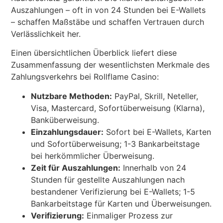
Auszahlungen – oft in von 24 Stunden bei E-Wallets
– schaffen Maßstäbe und schaffen Vertrauen durch
Verlässlichkeit her.
Einen übersichtlichen Überblick liefert diese
Zusammenfassung der wesentlichsten Merkmale des
Zahlungsverkehrs bei Rollflame Casino:
Nutzbare Methoden:
PayPal, Skrill, Neteller,
Visa, Mastercard, Sofortüberweisung (Klarna),
Banküberweisung.
Einzahlungsdauer:
Sofort bei E-Wallets, Karten
und Sofortüberweisung; 1-3 Bankarbeitstage
bei herkömmlicher Überweisung.
Zeit für Auszahlungen:
Innerhalb von 24
Stunden für gestellte Auszahlungen nach
bestandener Verifizierung bei E-Wallets; 1-5
Bankarbeitstage für Karten und Überweisungen.
Verifizierung:
Einmaliger Prozess zur