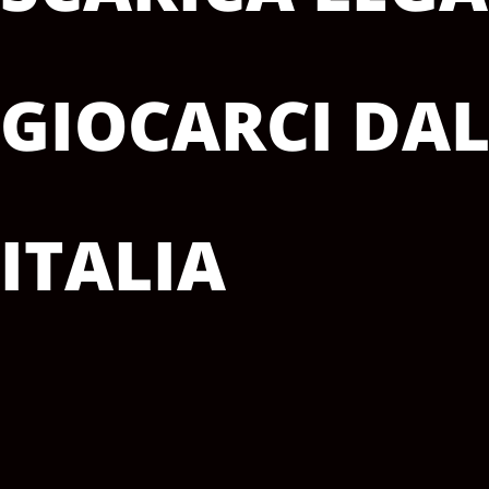
GIOCARCI DA
ITALIA