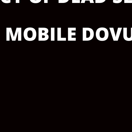
L MOBILE DOV