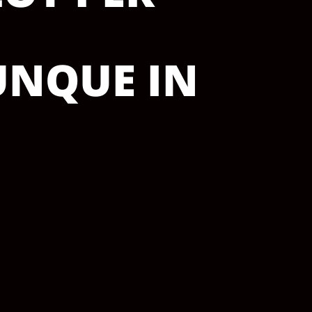
UNQUE IN