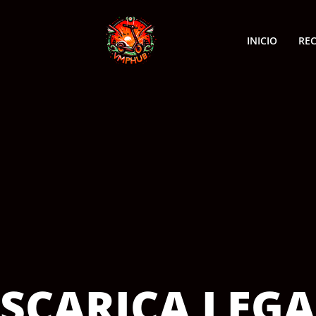
INICIO
RE
SCARICA LEGA