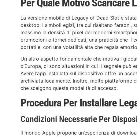
Per Quale Motivo Scaricare L
La versione mobile di Legacy of Dead Slot è stata 
desktop. I simboli egizi, tra cui risaltano faraoni,
massimo la densità di pixel dei moderni smartphon
promozioni e tornei dedicati, una praticità che il
portatile, con una volatilità alta che regala emozioni
Un altro aspetto fondamentale che motiva i giocator
d’Europa, ci sono situazioni in cui il segnale può es
Avere l’app installata sul dispositivo offre un acc
archiviata localmente. Inoltre, molte piattaforme d
che scelgono questa modalità di accesso.
Procedura Per Installare Leg
Condizioni Necessarie Per Disposi
Il mondo Apple propone un’esperienza di download