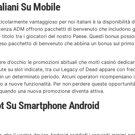
aliani Su Mobile
icolarmente vantaggioso per noi italiani è la disponibilità
icenza ADM offrono pacchetti di benvenuto che includono gir
 titolo tra i giocatori del nostro Paese. Questi bonus posson
teso pacchetto di benvenuto che abbina un bonus sul prim
re d’occhio le promozioni abituali che molti casinò dedicano
enute su slot indicate, tra cui Legacy of Dead appare con f
 in un determinato periodo. Alcuni operatori ricompensano in
 a nuove funzionalità. Per non perdere queste opportunità, 
 quando una nuova promozione diventa attiva.
ot Su Smartphone Android
che il vostro device Android soddisfi i requisiti minimi per