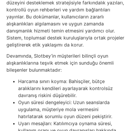
düzeyini desteklemek stratejisiyle farkındalık yazıları,
kontrollü oyun rehberleri ve yardım bağlantıları
yayınlar. Bu dokümanlar, kullanıcıların zararlı
alışkanlıkları algılamasını ve uygun zamanda
danışmanlık hizmeti temin etmesini yardımcı olur.
Sistem, toplumsal destek kuruluşlarıyla ortak projeler
geliştirerek etik yaklaşımı da korur.
Devamında, Slotbey’in müşterileri bilinçli oyun
alışkanlıklarına teşvik etmek için sunduğu önemli
bileşenler bulunmaktadır:
Harcama sınırı koyma: Bahisçiler, bütçe
aralıklarını kendileri ayarlayarak kontrolsüz
davranış riskini düşürebilir.
Oyun süresi dengeleyici: Uzun seanslarda
uygulama, müşteriye mola vermesini
hatırlatarak sorumlu oyun düzeni pekiştirir.
Uyarı mesajları: Katılımcıya oynama süresi,
kullanım oranı ve oyun davranışları hakkında