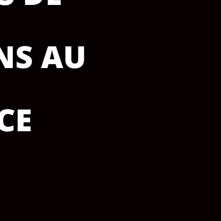
NS AU
CE