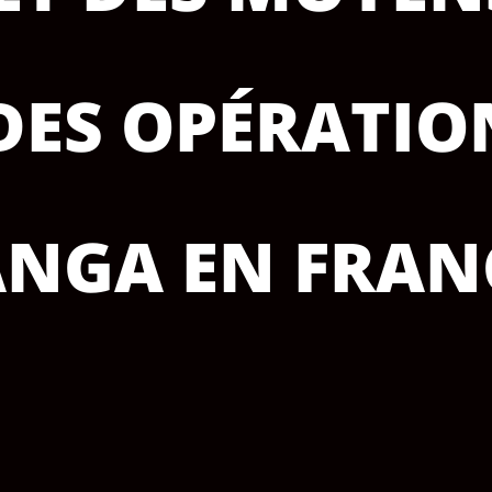
DES OPÉRATIO
ANGA EN FRAN