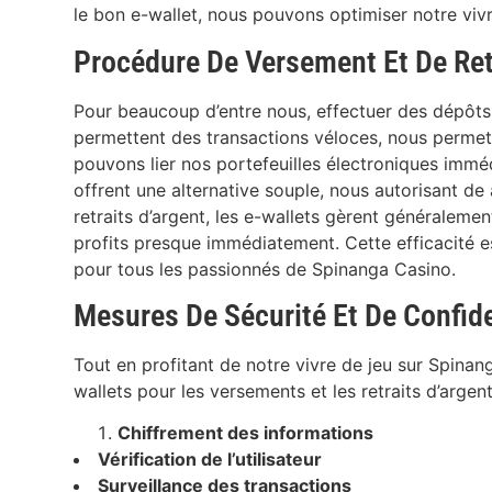
le bon e-wallet, nous pouvons optimiser notre vivr
Procédure De Versement Et De Ret
Pour beaucoup d’entre nous, effectuer des dépôts 
permettent des transactions véloces, nous permett
pouvons lier nos portefeuilles électroniques imm
offrent une alternative souple, nous autorisant de
retraits d’argent, les e-wallets gèrent généraleme
profits presque immédiatement. Cette efficacité es
pour tous les passionnés de Spinanga Casino.
Mesures De Sécurité Et De Confide
Tout en profitant de notre vivre de jeu sur Spinan
wallets pour les versements et les retraits d’arge
Chiffrement des informations
Vérification de l’utilisateur
Surveillance des transactions