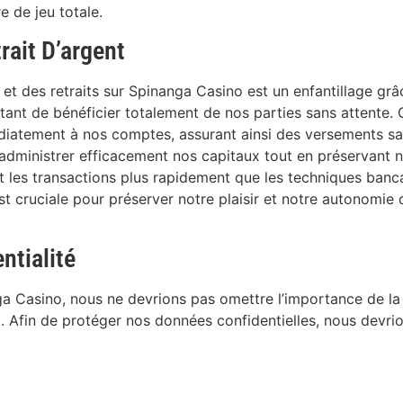
e de jeu totale.
rait D’argent
et des retraits sur Spinanga Casino est un enfantillage grâ
ant de bénéficier totalement de nos parties sans attente. 
édiatement à nos comptes, assurant ainsi des versements sa
 administrer efficacement nos capitaux tout en préservant n
nt les transactions plus rapidement que les techniques banca
t cruciale pour préserver notre plaisir et notre autonomie 
ntialité
ga Casino, nous ne devrions pas omettre l’importance de la s
nt. Afin de protéger nos données confidentielles, nous devri