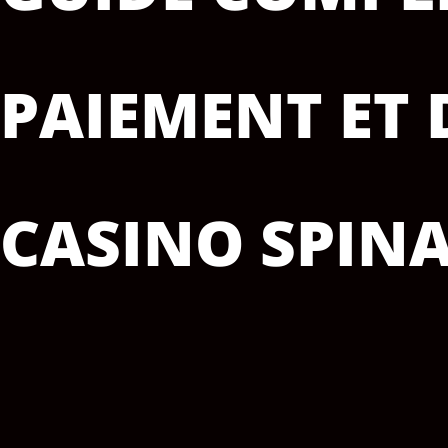
PAIEMENT ET 
CASINO SPIN