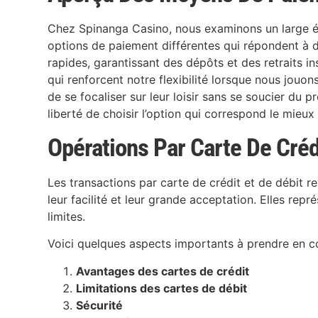
Chez Spinanga Casino, nous examinons un large év
options de paiement différentes qui répondent à di
rapides, garantissant des dépôts et des retraits i
qui renforcent notre flexibilité lorsque nous jouon
de se focaliser sur leur loisir sans se soucier du
liberté de choisir l’option qui correspond le mieux
Opérations Par Carte De Créd
Les transactions par carte de crédit et de débit 
leur facilité et leur grande acceptation. Elles rep
limites.
Voici quelques aspects importants à prendre en c
Avantages des cartes de crédit
Limitations des cartes de débit
Sécurité