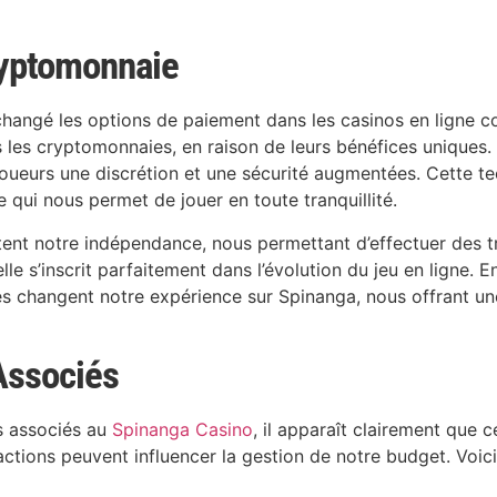
ryptomonnaie
changé les options de paiement dans les casinos en lign
 les cryptomonnaies, en raison de leurs bénéfices uniques. 
oueurs une discrétion et une sécurité augmentées. Cette t
 qui nous permet de jouer en toute tranquillité.
ent notre indépendance, nous permettant d’effectuer des 
le s’inscrit parfaitement dans l’évolution du jeu en ligne.
 changent notre expérience sur Spinanga, nous offrant une m
 Associés
ts associés au
Spinanga Casino
, il apparaît clairement que 
actions peuvent influencer la gestion de notre budget. Voici 