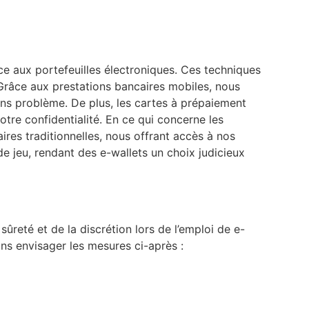
ce aux portefeuilles électroniques. Ces techniques
Grâce aux prestations bancaires mobiles, nous
ns problème. De plus, les cartes à prépaiement
otre confidentialité. En ce qui concerne les
ires traditionnelles, nous offrant accès à nos
de jeu, rendant des e-wallets un choix judicieux
ûreté et de la discrétion lors de l’emploi de e-
ons envisager les mesures ci-après :