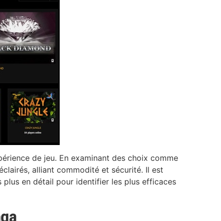
expérience de jeu. En examinant des choix comme
lairés, alliant commodité et sécurité. Il est
us en détail pour identifier les plus efficaces
nga