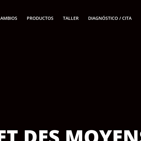
CAMBIOS
PRODUCTOS
TALLER
DIAGNÓSTICO / CITA
ET DES MOYEN