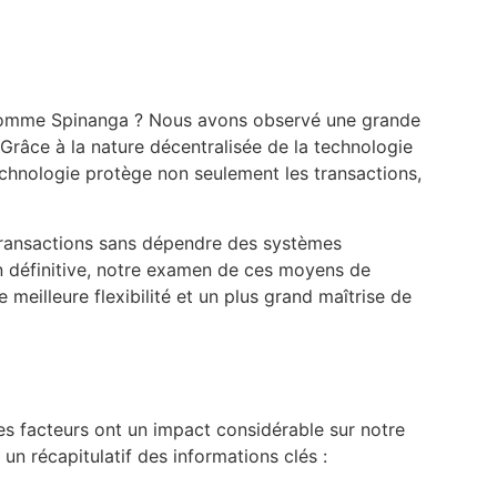
e comme Spinanga ? Nous avons observé une grande
Grâce à la nature décentralisée de la technologie
echnologie protège non seulement les transactions,
transactions sans dépendre des systèmes
 En définitive, notre examen de ces moyens de
eilleure flexibilité et un plus grand maîtrise de
ces facteurs ont un impact considérable sur notre
un récapitulatif des informations clés :