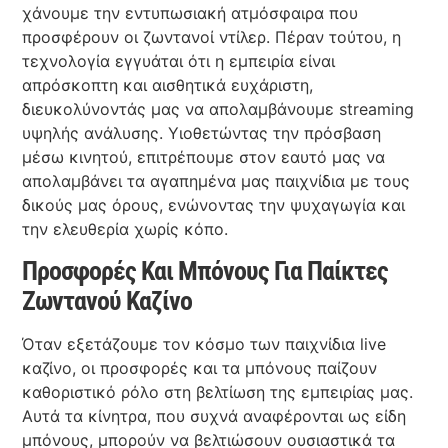
χάνουμε την εντυπωσιακή ατμόσφαιρα που
προσφέρουν οι ζωντανοί ντίλερ. Πέραν τούτου, η
τεχνολογία εγγυάται ότι η εμπειρία είναι
απρόσκοπτη και αισθητικά ευχάριστη,
διευκολύνοντάς μας να απολαμβάνουμε streaming
υψηλής ανάλυσης. Υιοθετώντας την πρόσβαση
μέσω κινητού, επιτρέπουμε στον εαυτό μας να
απολαμβάνει τα αγαπημένα μας παιχνίδια με τους
δικούς μας όρους, ενώνοντας την ψυχαγωγία και
την ελευθερία χωρίς κόπο.
Προσφορές Και Μπόνους Για Παίκτες
Ζωντανού Καζίνο
Όταν εξετάζουμε τον κόσμο των παιχνίδια live
καζίνο, οι προσφορές και τα μπόνους παίζουν
καθοριστικό ρόλο στη βελτίωση της εμπειρίας μας.
Αυτά τα κίνητρα, που συχνά αναφέρονται ως είδη
μπόνους, μπορούν να βελτιώσουν ουσιαστικά τα