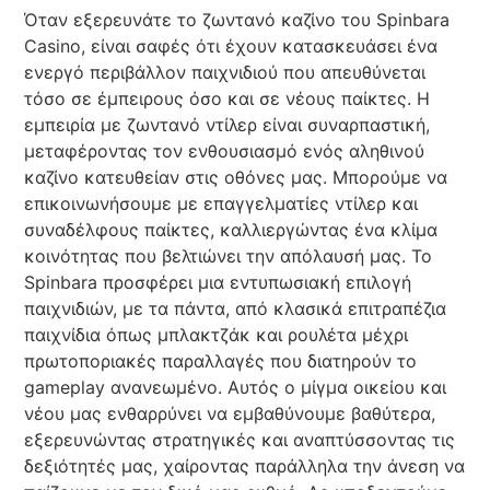
Όταν εξερευνάτε το ζωντανό καζίνο του Spinbara
Casino, είναι σαφές ότι έχουν κατασκευάσει ένα
ενεργό περιβάλλον παιχνιδιού που απευθύνεται
τόσο σε έμπειρους όσο και σε νέους παίκτες. Η
εμπειρία με ζωντανό ντίλερ είναι συναρπαστική,
μεταφέροντας τον ενθουσιασμό ενός αληθινού
καζίνο κατευθείαν στις οθόνες μας. Μπορούμε να
επικοινωνήσουμε με επαγγελματίες ντίλερ και
συναδέλφους παίκτες, καλλιεργώντας ένα κλίμα
κοινότητας που βελτιώνει την απόλαυσή μας. Το
Spinbara προσφέρει μια εντυπωσιακή επιλογή
παιχνιδιών, με τα πάντα, από κλασικά επιτραπέζια
παιχνίδια όπως μπλακτζάκ και ρουλέτα μέχρι
πρωτοποριακές παραλλαγές που διατηρούν το
gameplay ανανεωμένο. Αυτός ο μίγμα οικείου και
νέου μας ενθαρρύνει να εμβαθύνουμε βαθύτερα,
εξερευνώντας στρατηγικές και αναπτύσσοντας τις
δεξιότητές μας, χαίροντας παράλληλα την άνεση να