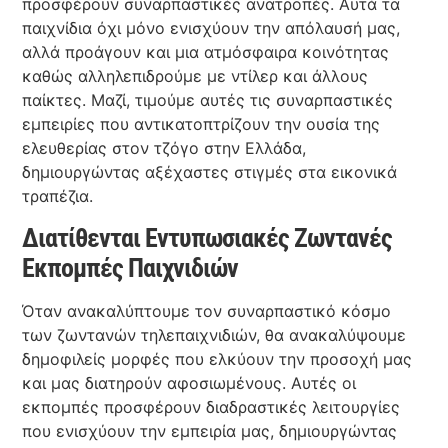
προσφέρουν συναρπαστικές ανατροπές. Αυτά τα
παιχνίδια όχι μόνο ενισχύουν την απόλαυσή μας,
αλλά προάγουν και μια ατμόσφαιρα κοινότητας
καθώς αλληλεπιδρούμε με ντίλερ και άλλους
παίκτες. Μαζί, τιμούμε αυτές τις συναρπαστικές
εμπειρίες που αντικατοπτρίζουν την ουσία της
ελευθερίας στον τζόγο στην Ελλάδα,
δημιουργώντας αξέχαστες στιγμές στα εικονικά
τραπέζια.
Διατίθενται Εντυπωσιακές Ζωντανές
Εκπομπές Παιχνιδιών
Όταν ανακαλύπτουμε τον συναρπαστικό κόσμο
των ζωντανών τηλεπαιχνιδιών, θα ανακαλύψουμε
δημοφιλείς μορφές που ελκύουν την προσοχή μας
και μας διατηρούν αφοσιωμένους. Αυτές οι
εκπομπές προσφέρουν διαδραστικές λειτουργίες
που ενισχύουν την εμπειρία μας, δημιουργώντας