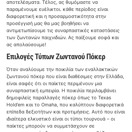
αποτελέσματα. Τέλος, ας θυμόμαστε να
παραμένουμε ευέλικτοι. κάθε περίοδος είναι
διαφορετική και η προσαρμοστικότητα στην
προσέγγισή μας θα μας βοηθήσει να
αντιμετωπίσουμε τις συναρπαστικές καταστάσεις
των ζωντανών παιχνιδιών. Ας παίξουμε σοφά και
ας απολαύσουμε!
Επιλογές Τύπων Ζωντανού Πόκερ
Όταν αναλύουμε την ποικιλία των εναλλακτικών
ζωντανού πόκερ που είναι διαθέσιμες στην Ελλάδα,
είναι σαφές ότι οι παίκτες περιμένουν μια
συναρπαστική εμπειρία. Η ποικιλία περιλαμβάνει
δημοφιλείς παραλλαγές πόκερ όπως το Texas
Hold’em και το Omaha, που καλύπτουν διαφορετικά
επίπεδα δεξιοτήτων και προτιμήσεις. Αυτό που είναι
ιδιαίτερα ελκυστικό είναι οι τύποι τουρνουά – οι
παίκτες μπορούν να συμμετάσχουν σε