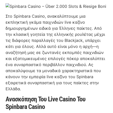
Στο Spinbara Casino, ανακαλύπτουμε μια
εκπληκτική γκάμα παιχνιδιών live καζίνο
δημιουργημένων ειδικά για Έλληνες παίκτες. Από
την κλασική γοητεία της ελληνικής ρουλέτας μέχρι
τις διάφορες παραλλαγές του Blackjack, υπάρχει
κάτι για όλους. Αλλά αυτό είναι μόνο η αρχή—η
αναζήτησή μας σε ζωντανές εκπομπές παιχνιδιών
και εξατομικευμένες επιλογές πόκερ αποκαλύπτει
ένα συναρπαστικό περιβάλλον παιχνιδιού. Ας
αποκαλύψουμε τα μοναδικά χαρακτηριστικά που
κάνουν την εμπειρία live καζίνο του Spinbara
εξαιρετικά συναρπαστική για τους παίκτες στην
Ελλάδα.
Ανασκόπηση Του Live Casino Του
Spinbara Casino