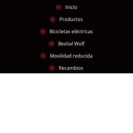
Inicio
Productos
Bicicletas eléctricas
Bestial Wolf
Movilidad reducida
Recambios
Taller
Diagnóstico / cita
Noticias VMP
Errores de patinetes
INFORMACIÓN