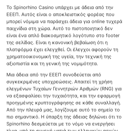
Το Spinorhino Casino υπάρχει με άδεια από την
ΕΕΕΠ. Αυτός είναι ο αποκλειστικός φορέας που
μπορεί νόμιμα να παράσχει άδεια για online τυχερά
παιχνίδια στη χώρα. Αυτό το πιστοποιητικό δεν
είναι ένα απλό διακοσμητικό λογότυπο στο footer
της σελίδας. Είναι η κανονική βεβαίωση ότι η
πλατφόρμα έχει ελεγχθεί. Οι έλεγχοι αφορούν τη
χρηματοοικονομική της υγεία, την τεχνική της
αξιοπιστία και τη γενική της νομιμότητα.
Μια άδεια από την ΕΕΕΠ συνοδεύεται από
συγκεκριμένες υποχρεώσεις. Απαιτεί τη χρήση
ελεγμένων Τυχαίων Γεννητριών Αριθμών (RNG) για
να εξασφαλίσει την τυχαιότητα, και την εφαρμογή
προηγμένης κρυπτογράφησης σε κάθε συναλλαγή.
Από την πλευρά μας, λογίζουμε αυτό το σημείο το
πιο σημαντικό. Η ύπαρξη της άδειας δηλώνει ότι το
Spinorhino δεσμεύεται με το νόμο να ενεργήσει
τίμια, υπό τη συνεχή ματιά των ελληνικών αρχών.