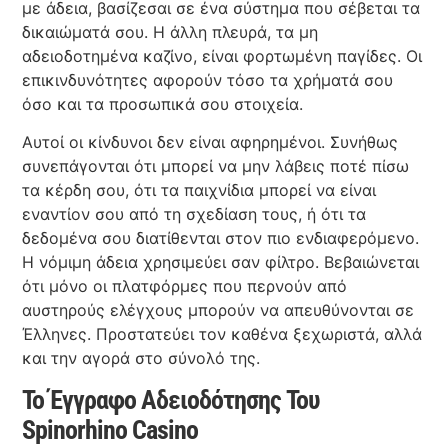
με άδεια, βασίζεσαι σε ένα σύστημα που σέβεται τα
δικαιώματά σου. Η άλλη πλευρά, τα μη
αδειοδοτημένα καζίνο, είναι φορτωμένη παγίδες. Οι
επικινδυνότητες αφορούν τόσο τα χρήματά σου
όσο και τα προσωπικά σου στοιχεία.
Αυτοί οι κίνδυνοι δεν είναι αφηρημένοι. Συνήθως
συνεπάγονται ότι μπορεί να μην λάβεις ποτέ πίσω
τα κέρδη σου, ότι τα παιχνίδια μπορεί να είναι
εναντίον σου από τη σχεδίαση τους, ή ότι τα
δεδομένα σου διατίθενται στον πιο ενδιαφερόμενο.
Η νόμιμη άδεια χρησιμεύει σαν φίλτρο. Βεβαιώνεται
ότι μόνο οι πλατφόρμες που περνούν από
αυστηρούς ελέγχους μπορούν να απευθύνονται σε
Έλληνες. Προστατεύει τον καθένα ξεχωριστά, αλλά
και την αγορά στο σύνολό της.
Το Έγγραφο Αδειοδότησης Του
Spinorhino Casino