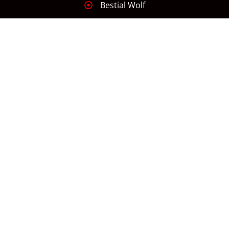
Bestial Wolf
Movilidad reducida
Recambios
Taller
Diagnóstico / cita
Noticias VMP
Errores de patinetes
INFORMACIÓN
Aviso Legal
Declaración de Accesibilidad
Política de Cookies