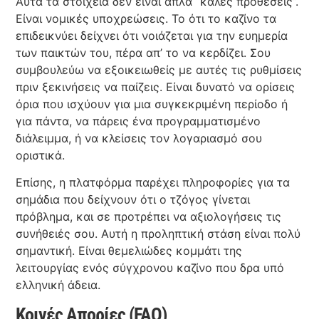
Αυτά τα στοιχεία δεν είναι απλά “καλές προθέσεις”.
Είναι νομικές υποχρεώσεις. Το ότι το καζίνο τα
επιδεικνύει δείχνει ότι νοιάζεται για την ευημερία
των παικτών του, πέρα απ’ το να κερδίζει. Σου
συμβουλεύω να εξοικειωθείς με αυτές τις ρυθμίσεις
πριν ξεκινήσεις να παίζεις. Είναι δυνατό να ορίσεις
όρια που ισχύουν για μια συγκεκριμένη περίοδο ή
για πάντα, να πάρεις ένα προγραμματισμένο
διάλειμμα, ή να κλείσεις τον λογαριασμό σου
οριστικά.
Επίσης, η πλατφόρμα παρέχει πληροφορίες για τα
σημάδια που δείχνουν ότι ο τζόγος γίνεται
πρόβλημα, και σε προτρέπει να αξιολογήσεις τις
συνήθειές σου. Αυτή η προληπτική στάση είναι πολύ
σημαντική. Είναι θεμελιώδες κομμάτι της
λειτουργίας ενός σύγχρονου καζίνο που δρα υπό
ελληνική άδεια.
Κοινές Απορίες (FAQ)