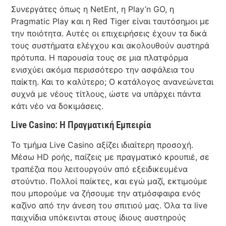
Συνεργάτες όπως η NetEnt, η Play’n GO, η
Pragmatic Play και η Red Tiger είναι ταυτόσημοι με
την ποιότητα. Αυτές οι επιχειρήσεις έχουν τα δικά
τους συστήματα ελέγχου και ακολουθούν αυστηρά
πρότυπα. Η παρουσία τους σε μια πλατφόρμα
ενισχύει ακόμα περισσότερο την ασφάλεια του
παίκτη. Και το καλύτερο; Ο κατάλογος ανανεώνεται
συχνά με νέους τίτλους, ώστε να υπάρχει πάντα
κάτι νέο να δοκιμάσεις.
Live Casino: Η Πραγματική Εμπειρία
Το τμήμα Live Casino αξίζει ιδιαίτερη προσοχή.
Μέσω HD ροής, παίζεις με πραγματικό κρουπιέ, σε
τραπέζια που λειτουργούν από εξειδικευμένα
στούντιο. Πολλοί παίκτες, και εγώ μαζί, εκτιμούμε
που μπορούμε να ζήσουμε την ατμόσφαιρα ενός
καζίνο από την άνεση του σπιτιού μας. Όλα τα live
παιχνίδια υπόκεινται στους ίδιους αυστηρούς