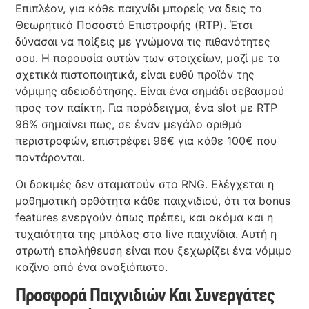
Επιπλέον, για κάθε παιχνίδι μπορείς να δεις το
Θεωρητικό Ποσοστό Επιστροφής (RTP). Έτσι
δύνασαι να παίξεις με γνώμονα τις πιθανότητες
σου. Η παρουσία αυτών των στοιχείων, μαζί με τα
σχετικά πιστοποιητικά, είναι ευθύ προϊόν της
νόμιμης αδειοδότησης. Είναι ένα σημάδι σεβασμού
προς τον παίκτη. Για παράδειγμα, ένα slot με RTP
96% σημαίνει πως, σε έναν μεγάλο αριθμό
περιστροφών, επιστρέφει 96€ για κάθε 100€ που
ποντάρονται.
Οι δοκιμές δεν σταματούν στο RNG. Ελέγχεται η
μαθηματική ορθότητα κάθε παιχνιδιού, ότι τα bonus
features ενεργούν όπως πρέπει, και ακόμα και η
τυχαιότητα της μπάλας στα live παιχνίδια. Αυτή η
στρωτή επαλήθευση είναι που ξεχωρίζει ένα νόμιμο
καζίνο από ένα αναξιόπιστο.
Προσφορά Παιχνιδιών Και Συνεργάτες