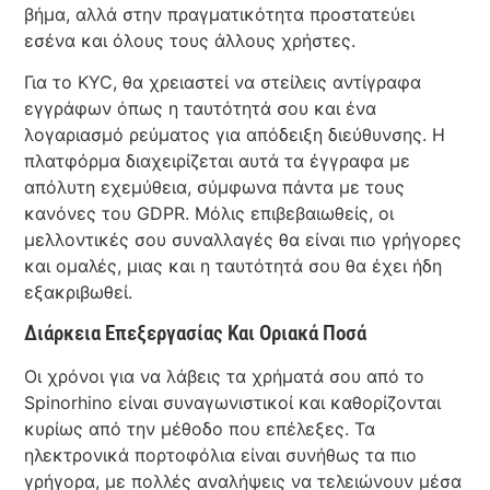
βήμα, αλλά στην πραγματικότητα προστατεύει
εσένα και όλους τους άλλους χρήστες.
Για το KYC, θα χρειαστεί να στείλεις αντίγραφα
εγγράφων όπως η ταυτότητά σου και ένα
λογαριασμό ρεύματος για απόδειξη διεύθυνσης. Η
πλατφόρμα διαχειρίζεται αυτά τα έγγραφα με
απόλυτη εχεμύθεια, σύμφωνα πάντα με τους
κανόνες του GDPR. Μόλις επιβεβαιωθείς, οι
μελλοντικές σου συναλλαγές θα είναι πιο γρήγορες
και ομαλές, μιας και η ταυτότητά σου θα έχει ήδη
εξακριβωθεί.
Διάρκεια Επεξεργασίας Και Οριακά Ποσά
Οι χρόνοι για να λάβεις τα χρήματά σου από το
Spinorhino είναι συναγωνιστικοί και καθορίζονται
κυρίως από την μέθοδο που επέλεξες. Τα
ηλεκτρονικά πορτοφόλια είναι συνήθως τα πιο
γρήγορα, με πολλές αναλήψεις να τελειώνουν μέσα