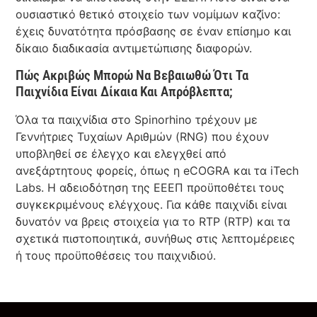
ουσιαστικό θετικό στοιχείο των νομίμων καζίνο:
έχεις δυνατότητα πρόσβασης σε έναν επίσημο και
δίκαιο διαδικασία αντιμετώπισης διαφορών.
Πώς Ακριβώς Μπορώ Να Βεβαιωθώ Ότι Τα
Παιχνίδια Είναι Δίκαια Και Απρόβλεπτα;
Όλα τα παιχνίδια στο Spinorhino τρέχουν με
Γεννήτριες Τυχαίων Αριθμών (RNG) που έχουν
υποβληθεί σε έλεγχο και ελεγχθεί από
ανεξάρτητους φορείς, όπως η eCOGRA και τα iTech
Labs. Η αδειοδότηση της ΕΕΕΠ προϋποθέτει τους
συγκεκριμένους ελέγχους. Για κάθε παιχνίδι είναι
δυνατόν να βρεις στοιχεία για το RTP (RTP) και τα
σχετικά πιστοποιητικά, συνήθως στις λεπτομέρειες
ή τους προϋποθέσεις του παιχνιδιού.