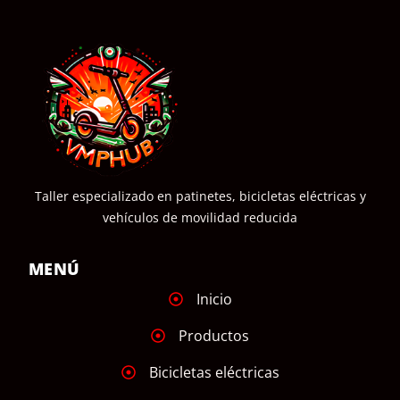
Taller especializado en patinetes, bicicletas eléctricas y
vehículos de movilidad reducida
MENÚ
Inicio
Productos
Bicicletas eléctricas