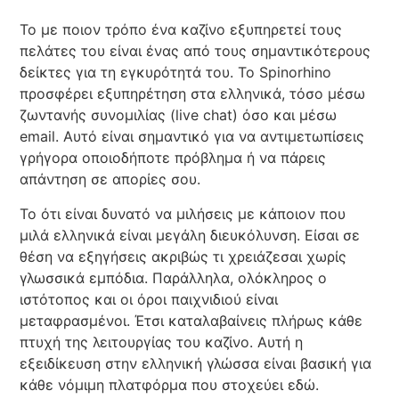
Το με ποιον τρόπο ένα καζίνο εξυπηρετεί τους
πελάτες του είναι ένας από τους σημαντικότερους
δείκτες για τη εγκυρότητά του. Το Spinorhino
προσφέρει εξυπηρέτηση στα ελληνικά, τόσο μέσω
ζωντανής συνομιλίας (live chat) όσο και μέσω
email. Αυτό είναι σημαντικό για να αντιμετωπίσεις
γρήγορα οποιοδήποτε πρόβλημα ή να πάρεις
απάντηση σε απορίες σου.
Το ότι είναι δυνατό να μιλήσεις με κάποιον που
μιλά ελληνικά είναι μεγάλη διευκόλυνση. Είσαι σε
θέση να εξηγήσεις ακριβώς τι χρειάζεσαι χωρίς
γλωσσικά εμπόδια. Παράλληλα, ολόκληρος ο
ιστότοπος και οι όροι παιχνιδιού είναι
μεταφρασμένοι. Έτσι καταλαβαίνεις πλήρως κάθε
πτυχή της λειτουργίας του καζίνο. Αυτή η
εξειδίκευση στην ελληνική γλώσσα είναι βασική για
κάθε νόμιμη πλατφόρμα που στοχεύει εδώ.