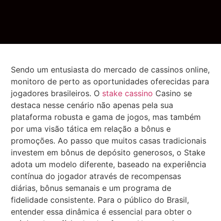
Sendo um entusiasta do mercado de cassinos online,
monitoro de perto as oportunidades oferecidas para
jogadores brasileiros. O
stake cassino
Casino se
destaca nesse cenário não apenas pela sua
plataforma robusta e gama de jogos, mas também
por uma visão tática em relação a bônus e
promoções. Ao passo que muitos casas tradicionais
investem em bônus de depósito generosos, o Stake
adota um modelo diferente, baseado na experiência
contínua do jogador através de recompensas
diárias, bônus semanais e um programa de
fidelidade consistente. Para o público do Brasil,
entender essa dinâmica é essencial para obter o