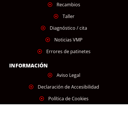
Recambios
Taller
Diagnóstico / cita
Noticias VMP
Errores de patinetes
INFORMACIÓN
Aviso Legal
Declaración de Accesibilidad
Política de Cookies
Política de Privacidad
Mapa Web