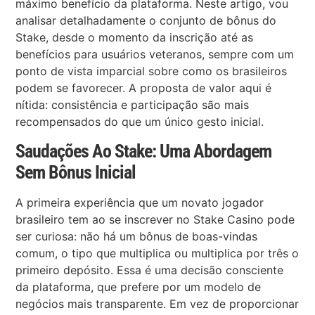
máximo benefício da plataforma. Neste artigo, vou
analisar detalhadamente o conjunto de bônus do
Stake, desde o momento da inscrição até as
benefícios para usuários veteranos, sempre com um
ponto de vista imparcial sobre como os brasileiros
podem se favorecer. A proposta de valor aqui é
nítida: consistência e participação são mais
recompensados do que um único gesto inicial.
Saudações Ao Stake: Uma Abordagem
Sem Bônus Inicial
A primeira experiência que um novato jogador
brasileiro tem ao se inscrever no Stake Casino pode
ser curiosa: não há um bônus de boas-vindas
comum, o tipo que multiplica ou multiplica por três o
primeiro depósito. Essa é uma decisão consciente
da plataforma, que prefere por um modelo de
negócios mais transparente. Em vez de proporcionar