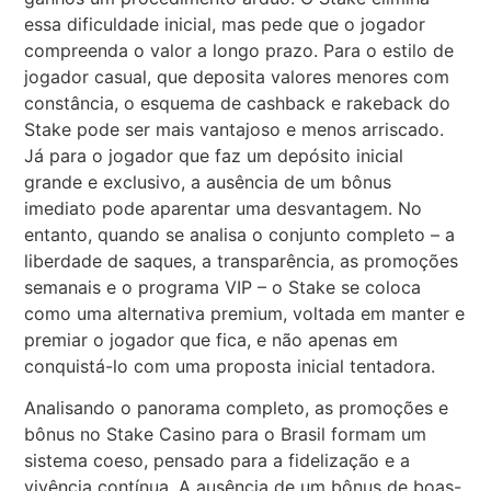
essa dificuldade inicial, mas pede que o jogador
compreenda o valor a longo prazo. Para o estilo de
jogador casual, que deposita valores menores com
constância, o esquema de cashback e rakeback do
Stake pode ser mais vantajoso e menos arriscado.
Já para o jogador que faz um depósito inicial
grande e exclusivo, a ausência de um bônus
imediato pode aparentar uma desvantagem. No
entanto, quando se analisa o conjunto completo – a
liberdade de saques, a transparência, as promoções
semanais e o programa VIP – o Stake se coloca
como uma alternativa premium, voltada em manter e
premiar o jogador que fica, e não apenas em
conquistá-lo com uma proposta inicial tentadora.
Analisando o panorama completo, as promoções e
bônus no Stake Casino para o Brasil formam um
sistema coeso, pensado para a fidelização e a
vivência contínua. A ausência de um bônus de boas-