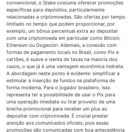
convencional, o Stake costuma oferecer promoções
específicas para depósitos, particularmente
relacionadas a criptomoedas. São ofertas por tempo
limitado no tempo que podem proporcionar, por
exemplo, um bônus percentual extra ao depositar
com uma criptomoeda em particular como Bitcoin,
Ethereum ou Dogecoin. Ademais, a conexão com
formas de pagamento locais no Brasil, como Pix e
cartões, é suave e isenta de taxas na maioria dos
casos, o que já é uma vantagem econômica indireta.
A abordagem neste ponto é evidente: simplificar e
estimular a inserção de fundos na plataforma de
forma moderna. Para o jogador brasileiro, isso
representa ter a possibilidade de usar o Pix para
uma operação imediata ou tirar proveito de uma
brecha promocional para receber um plus ao
depositar com criptomoeda. É crucial prestar
atenção aos comunicados oficiais, pois essas
promoções são comunicadas com boa antecedência