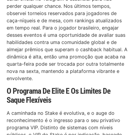
perder qualquer chance. Nos últimos tempos,
observei torneios reservados para jogadores de
caça-níqueis e de mesa, com rankings atualizados
em tempo real. Para o jogador brasileiro, engajar
desses eventos é uma oportunidade de avaliar suas
habilidades contra uma comunidade global e de
almejar prêmios que superam o cashback habitual. A
dinâmica é alta, então uma promoção que acaba na
quarta-feira pode ser trocada por outra totalmente
nova na sexta, mantendo a plataforma vibrante e
envolvente.
O Programa De Elite E Os Limites De
Saque Flexíveis
A caminhada no Stake é evolutiva, e o auge do
reconhecimento é o ingresso para o seu privativo
programa VIP. Distinto de sistemas com níveis
públicos, o VIP do Stake é por indicação, baseado