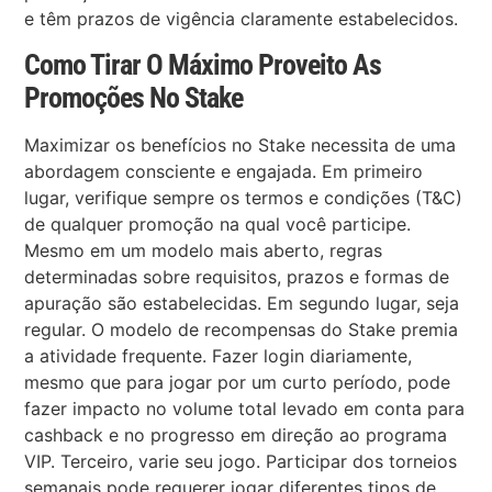
e têm prazos de vigência claramente estabelecidos.
Como Tirar O Máximo Proveito As
Promoções No Stake
Maximizar os benefícios no Stake necessita de uma
abordagem consciente e engajada. Em primeiro
lugar, verifique sempre os termos e condições (T&C)
de qualquer promoção na qual você participe.
Mesmo em um modelo mais aberto, regras
determinadas sobre requisitos, prazos e formas de
apuração são estabelecidas. Em segundo lugar, seja
regular. O modelo de recompensas do Stake premia
a atividade frequente. Fazer login diariamente,
mesmo que para jogar por um curto período, pode
fazer impacto no volume total levado em conta para
cashback e no progresso em direção ao programa
VIP. Terceiro, varie seu jogo. Participar dos torneios
semanais pode requerer jogar diferentes tipos de