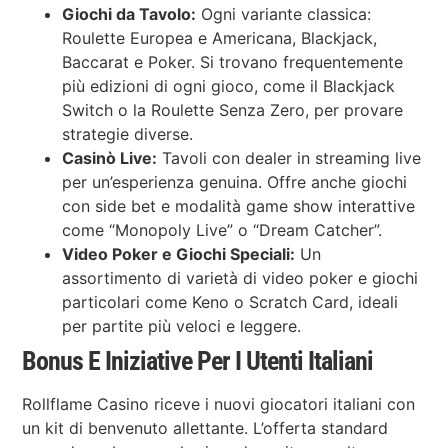
Giochi da Tavolo:
Ogni variante classica:
Roulette Europea e Americana, Blackjack,
Baccarat e Poker. Si trovano frequentemente
più edizioni di ogni gioco, come il Blackjack
Switch o la Roulette Senza Zero, per provare
strategie diverse.
Casinò Live:
Tavoli con dealer in streaming live
per un’esperienza genuina. Offre anche giochi
con side bet e modalità game show interattive
come “Monopoly Live” o “Dream Catcher”.
Video Poker e Giochi Speciali:
Un
assortimento di varietà di video poker e giochi
particolari come Keno o Scratch Card, ideali
per partite più veloci e leggere.
Bonus E Iniziative Per I Utenti Italiani
Rollflame Casino riceve i nuovi giocatori italiani con
un kit di benvenuto allettante. L’offerta standard