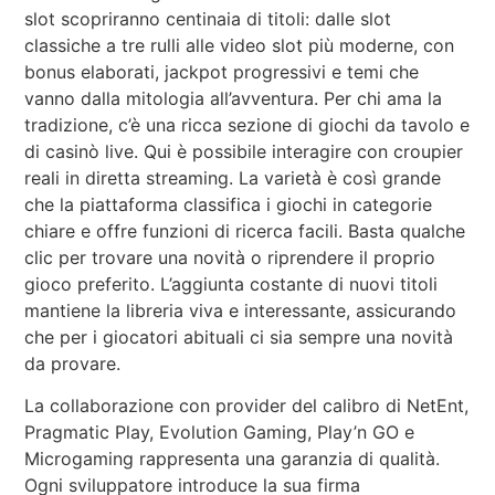
slot scopriranno centinaia di titoli: dalle slot
classiche a tre rulli alle video slot più moderne, con
bonus elaborati, jackpot progressivi e temi che
vanno dalla mitologia all’avventura. Per chi ama la
tradizione, c’è una ricca sezione di giochi da tavolo e
di casinò live. Qui è possibile interagire con croupier
reali in diretta streaming. La varietà è così grande
che la piattaforma classifica i giochi in categorie
chiare e offre funzioni di ricerca facili. Basta qualche
clic per trovare una novità o riprendere il proprio
gioco preferito. L’aggiunta costante di nuovi titoli
mantiene la libreria viva e interessante, assicurando
che per i giocatori abituali ci sia sempre una novità
da provare.
La collaborazione con provider del calibro di NetEnt,
Pragmatic Play, Evolution Gaming, Play’n GO e
Microgaming rappresenta una garanzia di qualità.
Ogni sviluppatore introduce la sua firma