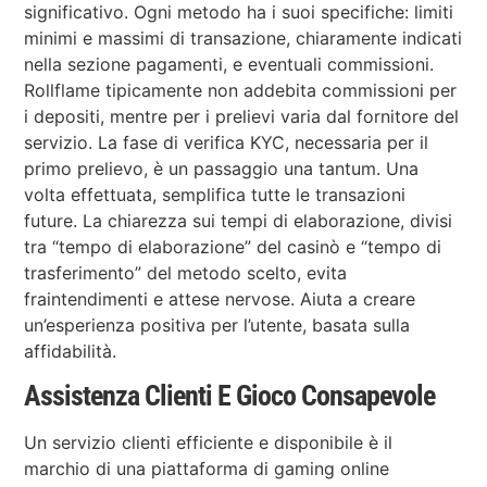
significativo. Ogni metodo ha i suoi specifiche: limiti
minimi e massimi di transazione, chiaramente indicati
nella sezione pagamenti, e eventuali commissioni.
Rollflame tipicamente non addebita commissioni per
i depositi, mentre per i prelievi varia dal fornitore del
servizio. La fase di verifica KYC, necessaria per il
primo prelievo, è un passaggio una tantum. Una
volta effettuata, semplifica tutte le transazioni
future. La chiarezza sui tempi di elaborazione, divisi
tra “tempo di elaborazione” del casinò e “tempo di
trasferimento” del metodo scelto, evita
fraintendimenti e attese nervose. Aiuta a creare
un’esperienza positiva per l’utente, basata sulla
affidabilità.
Assistenza Clienti E Gioco Consapevole
Un servizio clienti efficiente e disponibile è il
marchio di una piattaforma di gaming online