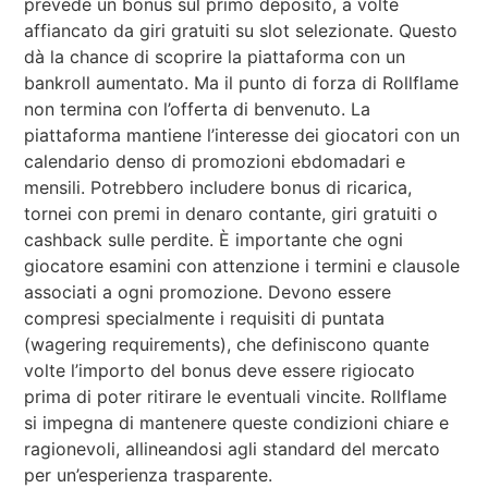
prevede un bonus sul primo deposito, a volte
affiancato da giri gratuiti su slot selezionate. Questo
dà la chance di scoprire la piattaforma con un
bankroll aumentato. Ma il punto di forza di Rollflame
non termina con l’offerta di benvenuto. La
piattaforma mantiene l’interesse dei giocatori con un
calendario denso di promozioni ebdomadari e
mensili. Potrebbero includere bonus di ricarica,
tornei con premi in denaro contante, giri gratuiti o
cashback sulle perdite. È importante che ogni
giocatore esamini con attenzione i termini e clausole
associati a ogni promozione. Devono essere
compresi specialmente i requisiti di puntata
(wagering requirements), che definiscono quante
volte l’importo del bonus deve essere rigiocato
prima di poter ritirare le eventuali vincite. Rollflame
si impegna di mantenere queste condizioni chiare e
ragionevoli, allineandosi agli standard del mercato
per un’esperienza trasparente.