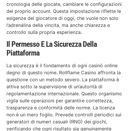
cronologia delle giocate, cambiare le configurazioni
del proprio account. Questa impostazione riflette le
esigenze del giocatore di oggi, che vuole non solo
l’adrenalina della vincita, ma anche chiarezza e
controllo sulla propria esperienza.
Il Permesso E La Sicurezza Della
Piattaforma
La sicurezza è il fondamento di ogni casinò online
degno di questo nome. Rollflame Casino affronta la
questione con un metodo severo. La piattaforma è
attiva sotto la supervisione di un’autorità di
regolamentazione internazionale. Questo organismo
vigila sulle operazioni per garantire correttezza,
trasparenza e conformità delle norme. La licenza
non è un mero foglio. Prevede controlli periodici sui
generatori di numeri casuali (RNG) dei giochi,
verificando che ogni risultato sia genuinamente