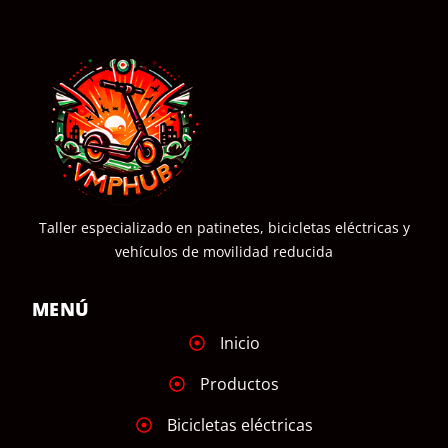
Taller especializado en patinetes, bicicletas eléctricas y
vehículos de movilidad reducida
MENÚ
Inicio
Productos
Bicicletas eléctricas