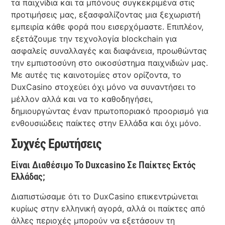
τα παιχνίδια και τα μπόνους συγκεκριμένα στις
προτιμήσεις μας, εξασφαλίζοντας μια ξεχωριστή
εμπειρία κάθε φορά που εισερχόμαστε. Επιπλέον,
εξετάζουμε την τεχνολογία blockchain για
ασφαλείς συναλλαγές και διαφάνεια, προωθώντας
την εμπιστοσύνη στο οικοσύστημα παιχνιδιών μας.
Με αυτές τις καινοτομίες στον ορίζοντα, το
DuxCasino στοχεύει όχι μόνο να συναντήσει το
μέλλον αλλά και να το καθοδηγήσει,
δημιουργώντας έναν πρωτοποριακό προορισμό για
ενθουσιώδεις παίκτες στην Ελλάδα και όχι μόνο.
Συχνές Ερωτήσεις
Είναι Διαθέσιμο Το Duxcasino Σε Παίκτες Εκτός
Ελλάδας;
Διαπιστώσαμε ότι το DuxCasino επικεντρώνεται
κυρίως στην ελληνική αγορά, αλλά οι παίκτες από
άλλες περιοχές μπορούν να εξετάσουν τη