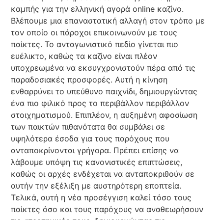
καμπής για την ελληνική αγορά online καζίνο.
Βλέπουμε μια επαναστατική αλλαγή στον τρόπο με
τον οποίο οι πάροχοι επικοινωνούν με τους
παίκτες. Το ανταγωνιστικό πεδίο γίνεται πιο
ευέλικτο, καθώς τα καζίνο είναι πλέον
υποχρεωμένα να εκσυγχρονιστούν πέρα από τις
παραδοσιακές προσφορές. Αυτή η κίνηση
ενθαρρύνει το υπεύθυνο παιχνίδι, δημιουργώντας
ένα πιο φιλικό προς το περιβάλλον περιβάλλον
στοιχηματισμού. Επιπλέον, η αυξημένη αφοσίωση
των παικτών πιθανότατα θα συμβάλει σε
υψηλότερα έσοδα για τους παρόχους που
ανταποκρίνονται γρήγορα. Πρέπει επίσης να
λάβουμε υπόψη τις κανονιστικές επιπτώσεις,
καθώς οι αρχές ενδέχεται να ανταποκριθούν σε
αυτήν την εξέλιξη με αυστηρότερη εποπτεία.
Τελικά, αυτή η νέα προσέγγιση καλεί τόσο τους
παίκτες όσο και τους παρόχους να αναθεωρήσουν