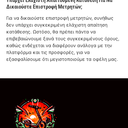
Υπάρχει Ελάχιστη Απαιτούμενη Κατάθεση Για Να
Δικαιούστε Επιστροφή Μετρητών;
Για να δικαιούστε επιστροφή μετρητών, συνήθως
δεν υπάρχει συγκεκριμένη ελάχιστη απαίτηση
κατάθεσης. Ωστόσο, θα πρέπει πάντα να
επιβεβαιώνουμε ξανά τους συγκεκριμένους όρους,
καθώς ενδέχεται να διαφέρουν ανάλογα με την
πλατφόρμα και τις προσφορές, για να
εξασφαλίσουμε ότι μεγιστοποιούμε τα οφέλη μας.