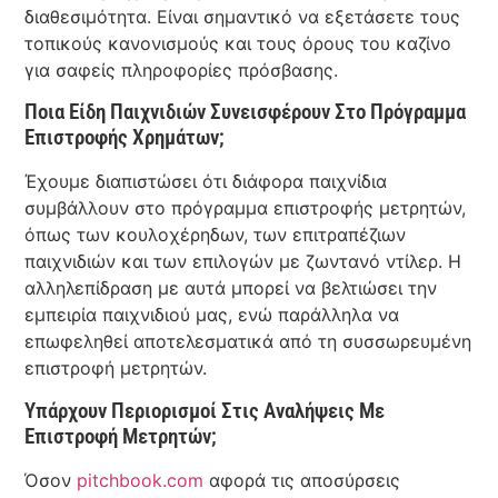
διαθεσιμότητα. Είναι σημαντικό να εξετάσετε τους
τοπικούς κανονισμούς και τους όρους του καζίνο
για σαφείς πληροφορίες πρόσβασης.
Ποια Είδη Παιχνιδιών Συνεισφέρουν Στο Πρόγραμμα
Επιστροφής Χρημάτων;
Έχουμε διαπιστώσει ότι διάφορα παιχνίδια
συμβάλλουν στο πρόγραμμα επιστροφής μετρητών,
όπως των κουλοχέρηδων, των επιτραπέζιων
παιχνιδιών και των επιλογών με ζωντανό ντίλερ. Η
αλληλεπίδραση με αυτά μπορεί να βελτιώσει την
εμπειρία παιχνιδιού μας, ενώ παράλληλα να
επωφεληθεί αποτελεσματικά από τη συσσωρευμένη
επιστροφή μετρητών.
Υπάρχουν Περιορισμοί Στις Αναλήψεις Με
Επιστροφή Μετρητών;
Όσον
pitchbook.com
αφορά τις αποσύρσεις