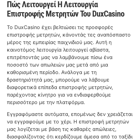
Πώς Λειτουργεί Η Λειτουργία
Επιστροφής Μετρητών Του DuxCasino
Το DuxCasino έχει βελτιώσει τις προσφορές
επιστροφής μετρητών, κάνοντάς τες αναπόσπαστο
μέρος της εμπειρίας παιχνιδιού μας. Αυτή η
καινοτόμος λειτουργία λειτουργεί αβίαστα,
επιτρέποντάς μας να λαμβάνουμε πίσω ένα
ποσοστό των απωλειών μας μετά από μια
καθορισμένη περίοδο. Ανάλογα με τη
δραστηριότητά μας, μπορούμε να λάβουμε
διαφορετικά επίπεδα επιστροφής μετρητών,
παρέχοντας κίνητρο για να ενδιαφερθούμε
περισσότερο με την πλατφόρμα.
Εγγραφόμαστε αυτόματα, επομένως δεν χρειάζεται
να εγγραφούμε με το χέρι. Η επιστροφή μετρητών
μας λογίζεται με βάση τις καθαρές απώλειες,
διασφαλίζοντας ότι κερδίζουμε άμεσα από το ταξίδι