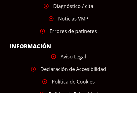
Diagnóstico / cita
Noticias VMP
Errores de patinetes
INFORMACIÓN
Aviso Legal
Declaración de Accesibilidad
Política de Cookies
Política de Privacidad
Mapa Web
CONTACTO
C. de Cartagena, 57, Salamanca, 28028 Madrid,