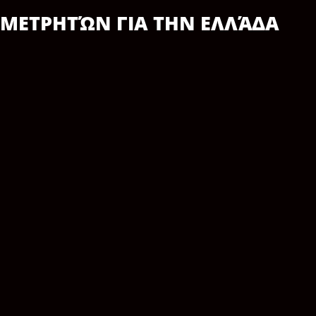
ΜΕΤΡΗΤΏΝ ΓΙΑ ΤΗΝ ΕΛΛΆΔΑ