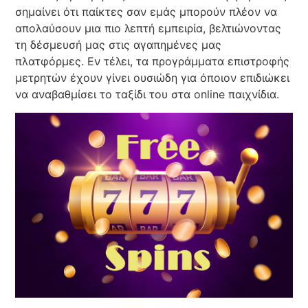
σημαίνει ότι παίκτες σαν εμάς μπορούν πλέον να
απολαύσουν μια πιο λεπτή εμπειρία, βελτιώνοντας
τη δέσμευσή μας στις αγαπημένες μας
πλατφόρμες. Εν τέλει, τα προγράμματα επιστροφής
μετρητών έχουν γίνει ουσιώδη για όποιον επιδιώκει
να αναβαθμίσει το ταξίδι του στα online παιχνίδια.