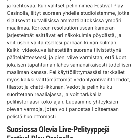
ja kiehtovaa. Kun valitset pelin nimeä Festival Play
Casinolla, liityt suoraan yhdelle studioistamme, jotka
sijaitsevat turvallisissa ammattilaitoksissa ympäri
maailmaa. Korkean resoluution usean kameran
järjestelmät esittävät eri näkökulmia pöydästä, ja
voit usein valita itsellesi parhaan kuvan kulman.
Kaikki videokuva lähetetään suorana tiivistettynä
päätelaitteeseesi, ja pieni viive varmistaa, että koet
jokaisen tapahtuman lähes samanaikaisesti todellisen
maailman kanssa. Pelikäyttöliittymässäsi tarkkailet
myös kaikki välttämättömät vedonlyöntivaihtoehdot,
tilastot ja chatti-ikkunan. Vedot ja pelin kulku
suoritetaan reaaliajassa, ja voit tarkkailla
pelihistoriaasi koko ajan. Lupaamme yhteyksien
olevan varmoja, joten voit panostaa iloitsemaan
pelistä huolettomasti.
Suosiossa Olevia Live-Pelityyppejä