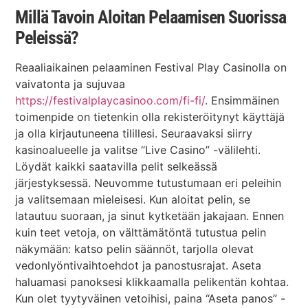
Millä Tavoin Aloitan Pelaamisen Suorissa
Peleissä?
Reaaliaikainen pelaaminen Festival Play Casinolla on
vaivatonta ja sujuvaa
https://festivalplaycasinoo.com/fi-fi/
. Ensimmäinen
toimenpide on tietenkin olla rekisteröitynyt käyttäjä
ja olla kirjautuneena tilillesi. Seuraavaksi siirry
kasinoalueelle ja valitse “Live Casino” -välilehti.
Löydät kaikki saatavilla pelit selkeässä
järjestyksessä. Neuvomme tutustumaan eri peleihin
ja valitsemaan mieleisesi. Kun aloitat pelin, se
latautuu suoraan, ja sinut kytketään jakajaan. Ennen
kuin teet vetoja, on välttämätöntä tutustua pelin
näkymään: katso pelin säännöt, tarjolla olevat
vedonlyöntivaihtoehdot ja panostusrajat. Aseta
haluamasi panoksesi klikkaamalla pelikentän kohtaa.
Kun olet tyytyväinen vetoihisi, paina “Aseta panos” -