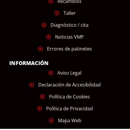
Recambios
Taller
Diagnóstico / cita
Noticias VMP
Errores de patinetes
INFORMACIÓN
Aviso Legal
Declaración de Accesibilidad
Política de Cookies
Política de Privacidad
Mapa Web