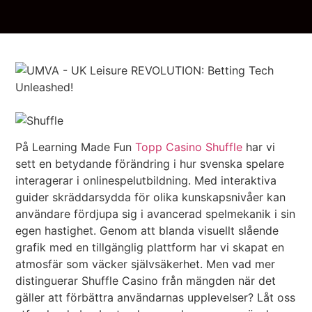
På Learning Made Fun
Topp Casino Shuffle
har vi
sett en betydande förändring i hur svenska spelare
interagerar i onlinespelutbildning. Med interaktiva
guider skräddarsydda för olika kunskapsnivåer kan
användare fördjupa sig i avancerad spelmekanik i sin
egen hastighet. Genom att blanda visuellt slående
grafik med en tillgänglig plattform har vi skapat en
atmosfär som väcker självsäkerhet. Men vad mer
distinguerar Shuffle Casino från mängden när det
gäller att förbättra användarnas upplevelser? Låt oss