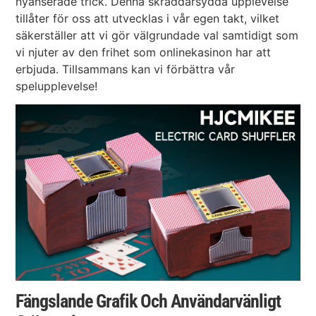
nyanserade trick. Denna skräddarsydda upplevelse
tillåter för oss att utvecklas i vår egen takt, vilket
säkerställer att vi gör välgrundade val samtidigt som
vi njuter av den frihet som onlinekasinon har att
erbjuda. Tillsammans kan vi förbättra vår
spelupplevelse!
Fängslande Grafik Och Användarvänligt