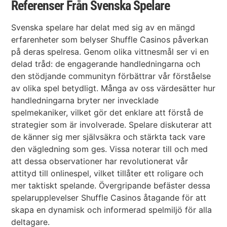
Referenser Från Svenska Spelare
Svenska spelare har delat med sig av en mängd
erfarenheter som belyser Shuffle Casinos påverkan
på deras spelresa. Genom olika vittnesmål ser vi en
delad tråd: de engagerande handledningarna och
den stödjande communityn förbättrar vår förståelse
av olika spel betydligt. Många av oss värdesätter hur
handledningarna bryter ner invecklade
spelmekaniker, vilket gör det enklare att förstå de
strategier som är involverade. Spelare diskuterar att
de känner sig mer självsäkra och stärkta tack vare
den vägledning som ges. Vissa noterar till och med
att dessa observationer har revolutionerat vår
attityd till onlinespel, vilket tillåter ett roligare och
mer taktiskt spelande. Övergripande befäster dessa
spelarupplevelser Shuffle Casinos åtagande för att
skapa en dynamisk och informerad spelmiljö för alla
deltagare.