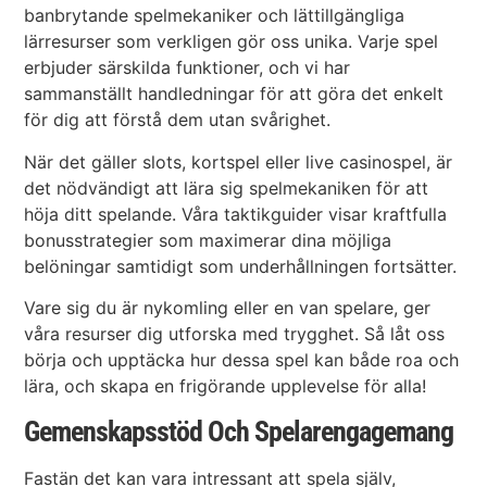
banbrytande spelmekaniker och lättillgängliga
lärresurser som verkligen gör oss unika. Varje spel
erbjuder särskilda funktioner, och vi har
sammanställt handledningar för att göra det enkelt
för dig att förstå dem utan svårighet.
När det gäller slots, kortspel eller live casinospel, är
det nödvändigt att lära sig spelmekaniken för att
höja ditt spelande. Våra taktikguider visar kraftfulla
bonusstrategier som maximerar dina möjliga
belöningar samtidigt som underhållningen fortsätter.
Vare sig du är nykomling eller en van spelare, ger
våra resurser dig utforska med trygghet. Så låt oss
börja och upptäcka hur dessa spel kan både roa och
lära, och skapa en frigörande upplevelse för alla!
Gemenskapsstöd Och Spelarengagemang
Fastän det kan vara intressant att spela själv,